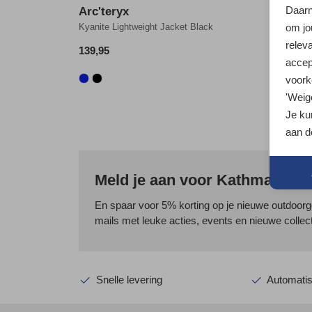
Daarn
Arc'teryx
Arc'te
om jo
Kyanite Lightweight Jacket Black
Kyanite 
relev
139,95
149,95
accept
voork
'Weig
Je kun
aan d
Meld je aan voor Kathmandu 
En spaar voor 5% korting op je nieuwe outdoorg
mails met leuke acties, events en nieuwe collect
Snelle levering
Automatis