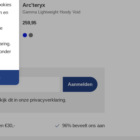
ookies
Arc'teryx
n en
Gamma Lightweight Hoody Void
259,95
je
aring.
 onder
n
Aanmelden
k dit in onze privacyverklaring.
n €30,-
96% beveelt ons aan