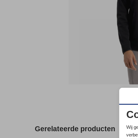
Co
N
Wij g
Gerelateerde producten
verbe
A