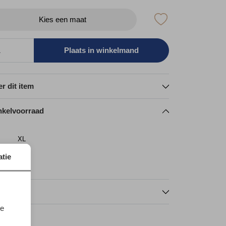
Kies een maat
Plaats in winkelmand
r dit item
nkelvoorraad
XL
echt
1
tie
nmerken
te