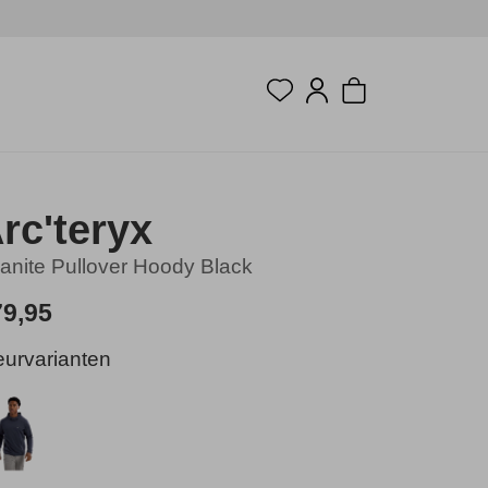
rc'teryx
anite Pullover Hoody Black
79,95
eurvarianten