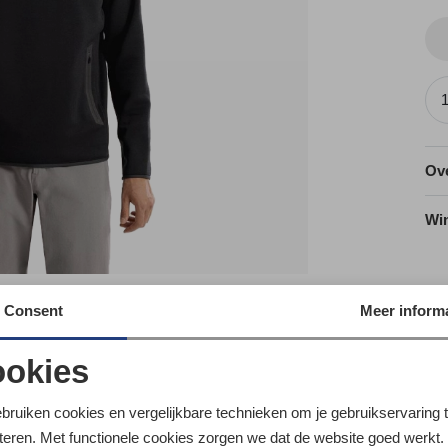
Ove
Wi
Utr
Consent
Meer informa
okies
Ke
oodzakelijke cookies
Personalisatie cookies
ebruiken cookies en vergelijkbare technieken om je gebruikservaring 
teren. Met functionele cookies zorgen we dat de website goed werkt.
nalytische cookies
Marketing cookies