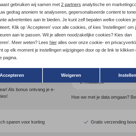
aast gebruiken wij samen met
2 partners
analytische en marketingc
ryx
Arc'teryx
uw gedrag anoniem te analyseren, gepersonaliseerde content te tone
Lightweight Hoody Fluidity
Kyanite Lightweight Hoody Tatsu
ante advertenties aan te bieden. Je kunt zelf bepalen welke cookies je
149,95
eert. Klik op 'Accepteren' voor alle cookies, of kies 'Instellingen' om 
euren aan te passen. Wil je alleen noodzakelijke cookies? Kies dan
eren'. Meer weten? Lees
hier
alles over onze cookie- en privacyverkl
t op elk moment je instellingen wijzigingen door op de link te klikken
e pagina.
Terug
Opslaan
Accepteren
Weigeren
Instelle
Hoogtepunten
ear! Als bonus ontvang je e-
ies!
Hoe we met je data omgaan? Bekij
ch sparen voor korting
Gratis verzending bove