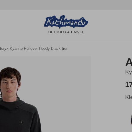
OUTDOOR & TRAVEL
'teryx Kyanite Pullover Hoody Black trui
A
Ky
1
Kl