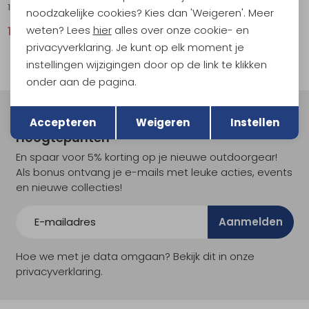
1320 Commute GTX Dark Brown
noodzakelijke cookies? Kies dan 'Weigeren'. Meer
weten? Lees
hier
alles over onze cookie- en
156,95
209,95
privacyverklaring. Je kunt op elk moment je
instellingen wijzigingen door op de link te klikken
onder aan de pagina.
Terug
Opslaan
Meld je aan voor Kathmandu
Accepteren
Weigeren
Instellen
Hoogtepunten
En spaar voor 5% korting op je nieuwe outdoorgear!
Als bonus ontvang je e-mails met leuke acties, events
en nieuwe collecties!
Aanmelden
Hoe we met je data omgaan? Bekijk dit in onze
privacyverklaring.