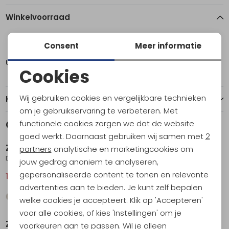
Winkelvoorraad
Consent
Meer informatie
44
44,5
45
46
Utrecht
4
2
1
1
Cookies
Noodzakelijke cookies
Wij gebruiken cookies en vergelijkbare technieken
Kenmerken
Personalisatie cookies
om je gebruikservaring te verbeteren. Met
functionele cookies zorgen we dat de website
Gerelateerde producten
Analytische cookies
Sale
Sale
goed werkt. Daarnaast gebruiken wij samen met
2
Zamberlan
Zamberlan
Marketing cookies
partners
analytische en marketingcookies om
Devero Low Gtx Sand
Devero Low Gtx Grey
jouw gedrag anoniem te analyseren,
gepersonaliseerde content te tonen en relevante
141,95
189,95
141,95
189,95
advertenties aan te bieden. Je kunt zelf bepalen
welke cookies je accepteert. Klik op 'Accepteren'
Sale
voor alle cookies, of kies 'Instellingen' om je
Zamberlan
voorkeuren aan te passen. Wil je alleen