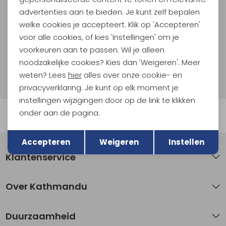
Als bonus ontvang je e-mails met leuke acties, events
advertenties aan te bieden. Je kunt zelf bepalen
en nieuwe collecties!
welke cookies je accepteert. Klik op 'Accepteren'
voor alle cookies, of kies 'Instellingen' om je
Aanmelden
voorkeuren aan te passen. Wil je alleen
noodzakelijke cookies? Kies dan 'Weigeren'. Meer
Hoe we met je data omgaan? Bekijk dit in onze
weten? Lees
hier
alles over onze cookie- en
privacyverklaring.
privacyverklaring. Je kunt op elk moment je
instellingen wijzigingen door op de link te klikken
onder aan de pagina.
Automatisch sparen voor korting
Terug
Opslaan
Accepteren
Weigeren
Instellen
Klantenservice
Over Kathmandu
Duurzaamheid