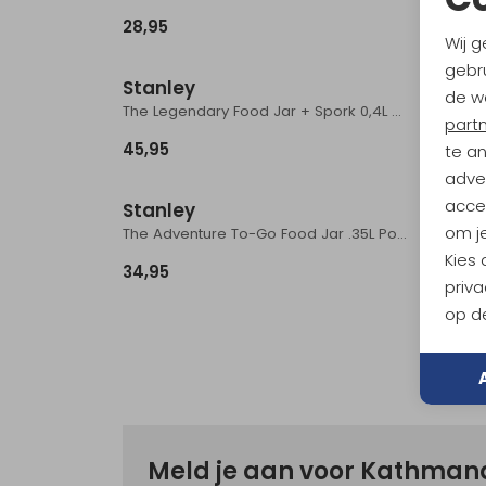
28,95
33,95
Wij g
gebru
Stanley
Stanl
de w
The Legendary Food Jar + Spork 0,4L Hammertone Green
part
45,95
24,95
te a
adver
accep
Stanley
om je
The Adventure To-Go Food Jar .35L Polar
Kies
34,95
priva
op de
Meld je aan voor Kathma