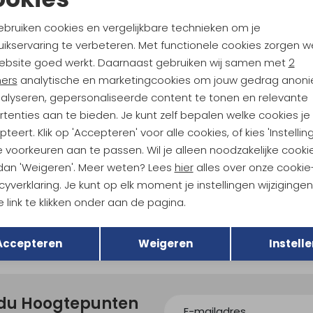
Noodzakelijke cookies
Personalisatie cookies
28,95
ebruiken cookies en vergelijkbare technieken om je
ikservaring te verbeteren. Met functionele cookies zorgen w
Analytische cookies
Marketing cookies
ey
Stanley
ebsite goed werkt. Daarnaast gebruiken wij samen met
2
The Stacking Tumbler 470ml Hammertone Green
ners
analytische en marketingcookies om jouw gedrag anon
42,95
nalyseren, gepersonaliseerde content te tonen en relevante
tenties aan te bieden. Je kunt zelf bepalen welke cookies je
teert. Klik op 'Accepteren' voor alle cookies, of kies 'Instellin
 voorkeuren aan te passen. Wil je alleen noodzakelijke cooki
 dan 'Weigeren'. Meer weten? Lees
hier
alles over onze cookie
cyverklaring. Je kunt op elk moment je instellingen wijziginge
 link te klikken onder aan de pagina.
Terug
Opslaan
Accepteren
Weigeren
Instelle
ndu Hoogtepunten