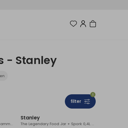
s - Stanley
sen
1
filter
Stanley
The Everyday Camp Mug 0,35L Hammertone Green
The Legendary Food Jar + Spork 0,4L Black 2.0