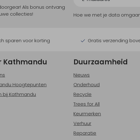
tdoorgear! Als bonus ontvang
uwe collecties!
Hoe we met je data omgaan? B
h sparen voor korting
Gratis verzending bov
r Kathmandu
Duurzaamheid
ns
Nieuws
andu Hoogtepunten
Onderhoud
 bij Kathmandu
Recycle
Trees for All
Keurmerken
Verhuur
Reparatie