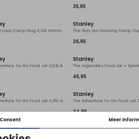
35,95
ey
Stanley
The Everyday Camp Mug 0,23L Hammertone Rose Quartz
26,95
ey
Stanley
The Adventure To-Go Food Jar 0,53L Black 2.0
45,95
ey
Stanley
The Adventure To-Go Food Jar 0,35L Hammertone Green
44,95
Consent
Meer inform
ey
Stanley
ookies
The Café-To-Go Travel Mug 0,35L Dried Pine