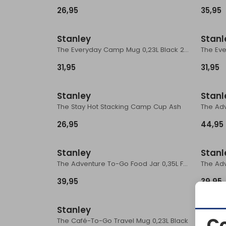
26,95
35,95
Stanley
Stanl
The Everyday Camp Mug 0,23L Black 2.0
31,95
31,95
Stanley
Stanl
The Stay Hot Stacking Camp Cup Ash
26,95
44,95
Stanley
Stanl
The Adventure To-Go Food Jar 0,35L Frost
39,95
39,95
Stanley
Stanl
C
The Café-To-Go Travel Mug 0,23L Black