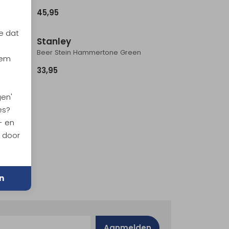
45,95
e dat
Stanley
The Aerolight IceFlow Water Bottle Fast Flow 0,6L Tigerlily Plum
Beer Stein Hammertone Green
iem
33,95
gen'
es?
- en
n door
n
Aanmelden