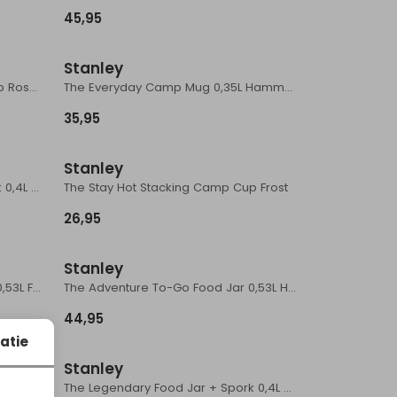
45,95
Stanley
The Stay Hot Stacking Camp Cup Rose Quartz
The Everyday Camp Mug 0,35L Hammertone Rose Quartz
35,95
Stanley
The Legendary Food Jar + Spork 0,4L Blue Sky
The Stay Hot Stacking Camp Cup Frost
26,95
Stanley
The Adventure To-Go Food Jar 0,53L Frost
The Adventure To-Go Food Jar 0,53L Hammertone Green
44,95
atie
Stanley
The Café-To-Go Travel Mug 0,23L Dried Pine
The Legendary Food Jar + Spork 0,4L Rose Quartz