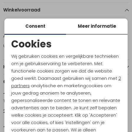
Winkelvoorraad
Consent
Meer informatie
ONE
Amsterdam
2
Cookies
Utrecht
2
Noodzakelijke cookies
Wij gebruiken cookies en vergelijkbare technieken
Personalisatie cookies
om je gebruikservaring te verbeteren. Met
Kenmerken
functionele cookies zorgen we dat de website
Analytische cookies
goed werkt. Daarnaast gebruiken wij samen met
2
Gerelateerde producten
Marketing cookies
partners
analytische en marketingcookies om
jouw gedrag anoniem te analyseren,
Trangia
Trangia
gepersonaliseerde content te tonen en relevante
Teflon Koekenpan 725-24
Hapjespan + Greep .
advertenties aan te bieden. Je kunt zelf bepalen
27,95
29,95
welke cookies je accepteert. Klik op 'Accepteren'
voor alle cookies, of kies 'Instellingen' om je
Trangia
Trangia
voorkeuren aan te passen. Wil je alleen