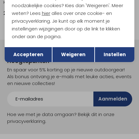
Ketel 25 serie .
Pan 2,5 liter 27 serie .
noodzakelijke cookies? Kies dan 'Weigeren'. Meer
weten? Lees
hier
alles over onze cookie- en
21,50
29,95
privacyverklaring. Je kunt op elk moment je
instellingen wijzigingen door op de link te klikken
onder aan de pagina.
Terug
Opslaan
Meld je aan voor Kathmandu
Accepteren
Weigeren
Instellen
Hoogtepunten
En spaar voor 5% korting op je nieuwe outdoorgear!
Als bonus ontvang je e-mails met leuke acties, events
en nieuwe collecties!
Aanmelden
Hoe we met je data omgaan? Bekijk dit in onze
privacyverklaring.