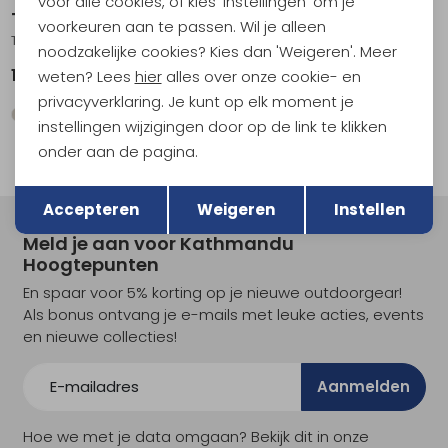
voor alle cookies, of kies 'Instellingen' om je
Teva
Teva
voorkeuren aan te passen. Wil je alleen
Tirra Sport Leather Women's Tan
Hurricane XLT Todlers Neon Multi
noodzakelijke cookies? Kies dan 'Weigeren'. Meer
104,95
49,95
weten? Lees
hier
alles over onze cookie- en
privacyverklaring. Je kunt op elk moment je
instellingen wijzigingen door op de link te klikken
onder aan de pagina.
Terug
Opslaan
Accepteren
Weigeren
Instellen
Meld je aan voor Kathmandu
Hoogtepunten
En spaar voor 5% korting op je nieuwe outdoorgear!
Als bonus ontvang je e-mails met leuke acties, events
en nieuwe collecties!
Aanmelden
Hoe we met je data omgaan? Bekijk dit in onze