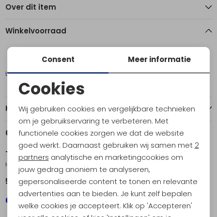
Over dit item
Winkelvoorraad
6
11
Consent
Meer informatie
Utrecht
2
1
Cookies
Noodzakelijke cookies
Kenmerken
Wij gebruiken cookies en vergelijkbare technieken
Personalisatie cookies
om je gebruikservaring te verbeteren. Met
Gerelateerde producten
functionele cookies zorgen we dat de website
Analytische cookies
goed werkt. Daarnaast gebruiken wij samen met
2
Teva
Teva
Marketing cookies
partners
analytische en marketingcookies om
Hurricane XLT Children Diamond Navy
Original Universal Women's Boulder
jouw gedrag anoniem te analyseren,
gepersonaliseerde content te tonen en relevante
54,95
64,95
advertenties aan te bieden. Je kunt zelf bepalen
welke cookies je accepteert. Klik op 'Accepteren'