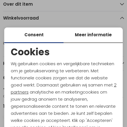
Over dit item
Winkelvoorraad
11
Consent
Meer informatie
Utrecht
1
Cookies
Noodzakelijke cookies
Kenmerken
Wij gebruiken cookies en vergelijkbare technieken
Personalisatie cookies
om je gebruikservaring te verbeteren. Met
Gerelateerde producten
functionele cookies zorgen we dat de website
Analytische cookies
goed werkt. Daarnaast gebruiken wij samen met
2
Teva
Teva
Marketing cookies
partners
analytische en marketingcookies om
Grandview Max Sandal Women's Seagrass
Tirra Sport Leather Women's Tan
jouw gedrag anoniem te analyseren,
gepersonaliseerde content te tonen en relevante
129,95
104,95
advertenties aan te bieden. Je kunt zelf bepalen
welke cookies je accepteert. Klik op 'Accepteren'