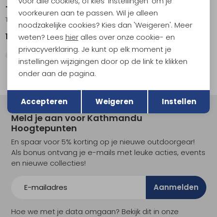
voor alle cookies, of kies 'Instellingen' om je
Teva
Teva
voorkeuren aan te passen. Wil je alleen
Terra Fi 5 Universal Women's Tree Cover Sedona
Original Universal Women's Windy Summer Dazzling Blue
noodzakelijke cookies? Kies dan 'Weigeren'. Meer
109,95
64,95
weten? Lees
hier
alles over onze cookie- en
privacyverklaring. Je kunt op elk moment je
instellingen wijzigingen door op de link te klikken
onder aan de pagina.
Terug
Opslaan
Accepteren
Weigeren
Instellen
Meld je aan voor Kathmandu
Hoogtepunten
En spaar voor 5% korting op je nieuwe outdoorgear!
Als bonus ontvang je e-mails met leuke acties, events
en nieuwe collecties!
Aanmelden
Hoe we met je data omgaan? Bekijk dit in onze