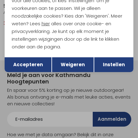
voor alle cookies, of kies 'Instellingen' om je
Sherpa
Sherpa
voorkeuren aan te passen. Wil je alleen
Asha Crew Women's Light Mist
Palmo SS Shirt Women's Stormy
noodzakelijke cookies? Kies dan 'Weigeren'. Meer
36,95
49,95
59,95
79,95
weten? Lees
hier
alles over onze cookie- en
privacyverklaring. Je kunt op elk moment je
instellingen wijzigingen door op de link te klikken
onder aan de pagina.
Terug
Opslaan
Accepteren
Weigeren
Instellen
Meld je aan voor Kathmandu
Hoogtepunten
En spaar voor 5% korting op je nieuwe outdoorgear!
Als bonus ontvang je e-mails met leuke acties, events
en nieuwe collecties!
Aanmelden
Hoe we met je data omgaan? Bekijk dit in onze