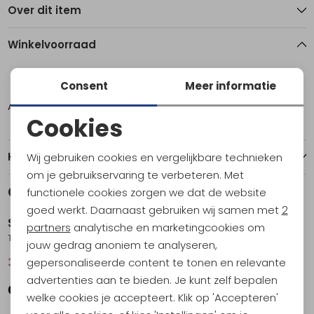
Over dit item
Winkelvoorraad
XL
Consent
Meer informatie
Amsterdam
1
Cookies
Noodzakelijke cookies
Kenmerken
Wij gebruiken cookies en vergelijkbare technieken
Personalisatie cookies
om je gebruikservaring te verbeteren. Met
Gerelateerde producten
functionele cookies zorgen we dat de website
Sale
Sale
Analytische cookies
goed werkt. Daarnaast gebruiken wij samen met
2
Sherpa
Sherpa
Marketing cookies
partners
analytische en marketingcookies om
Tarcho Marigold Tee Women's Pistachio
Jutna V-Neck Tee Women's Black
jouw gedrag anoniem te analyseren,
gepersonaliseerde content te tonen en relevante
36,95
49,95
29,95
39,95
advertenties aan te bieden. Je kunt zelf bepalen
welke cookies je accepteert. Klik op 'Accepteren'
Sale
Sale