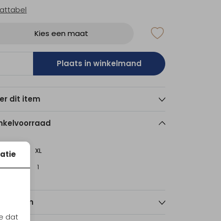
attabel
Kies een maat
Plaats in winkelmand
er dit item
nkelvoorraad
XL
atie
sterdam
1
nmerken
e dat