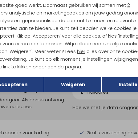
Sale
ebsite goed werkt. Daarnaast gebruiken wij samen met
2
ners
analytische en marketingcookies om jouw gedrag anon
pa
Sherpa
nalyseren, gepersonaliseerde content te tonen en relevante
Shirt Multi
Balun SS Shirt Peetho Nepali
tenties aan te bieden. Je kunt zelf bepalen welke cookies je
79,95
51,95
69,95
teert. Klik op 'Accepteren' voor alle cookies, of kies 'Instellin
 voorkeuren aan te passen. Wil je alleen noodzakelijke cooki
 dan 'Weigeren'. Meer weten? Lees
hier
alles over onze cookie
cyverklaring. Je kunt op elk moment je instellingen wijziginge
 link te klikken onder aan de pagina.
Terug
Opslaan
Accepteren
Weigeren
Instelle
ndu Hoogtepunten
tdoorgear! Als bonus ontvang
uwe collecties!
Hoe we met je data omgaan? B
h sparen voor korting
Gratis verzending bov