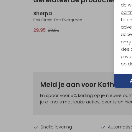
Sale
de w
part
Sherpa
Sher
te a
Bali Circle Tee Evergreen
Ravi SS 
adver
29,95
39,95
59,95
accep
om je
Kies
priva
op de
Meld je aan voor Kathma
En spaar voor 5% korting op je nieuwe ou
je e-mails met leuke acties, events en nie
Snelle levering
Automatisc