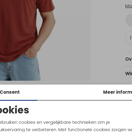
Ma
Ov
Wi
Consent
Meer inform
Am
ookies
Noodzakelijke cookies
Personalisatie cookies
Ke
ebruiken cookies en vergelijkbare technieken om je
ikservaring te verbeteren. Met functionele cookies zorgen w
Analytische cookies
Marketing cookies