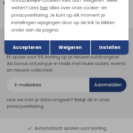
noodzakelijke cookies? Kies dan 'Weigeren'. Meer
84,95
22,95
weten? Lees
hier
alles over onze cookie- en
privacyverklaring. Je kunt op elk moment je
instellingen wijzigingen door op de link te klikken
onder aan de pagina.
Terug
Opslaan
Meld je aan voor Kathmandu
Accepteren
Weigeren
Instellen
Hoogtepunten
En spaar voor 5% korting op je nieuwe outdoorgear!
Als bonus ontvang je e-mails met leuke acties, events
en nieuwe collecties!
Aanmelden
Hoe we met je data omgaan? Bekijk dit in onze
privacyverklaring.
Automatisch sparen voor korting