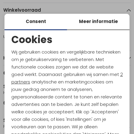
Winkelvoorraad
Consent
Meer informatie
ONE
Cookies
Utrecht
2
Noodzakelijke cookies
Wij gebruiken cookies en vergelijkbare technieken
Personalisatie cookies
Kenmerken
om je gebruikservaring te verbeteren. Met
functionele cookies zorgen we dat de website
Analytische cookies
Gerelateerde producten
goed werkt. Daarnaast gebruiken wij samen met
2
Marketing cookies
partners
analytische en marketingcookies om
Sea to Summit
Sea to Summit
jouw gedrag anoniem te analyseren,
Horizon Cutlery Set - 2 Piece Bombay
Horizon Cutlery Set - 2 Piece Tarragon
gepersonaliseerde content te tonen en relevante
6,95
6,95
advertenties aan te bieden. Je kunt zelf bepalen
welke cookies je accepteert. Klik op 'Accepteren'
voor alle cookies, of kies 'Instellingen' om je
Sea to Summit
Sea to Summit
voorkeuren aan te passen. Wil je alleen
Frontier UL Collapsible Pot - 1L Puffin's Bill Orange
Frontier UL Collapsible Bowl - L Bone White