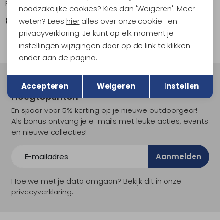
Frontier UL Collapsible Pot - 1L Puffin's Bill Orange
Frontier UL Collapsible Bowl - L Aqua Sea Blue
noodzakelijke cookies? Kies dan 'Weigeren'. Meer
weten? Lees
hier
alles over onze cookie- en
84,95
22,95
privacyverklaring. Je kunt op elk moment je
instellingen wijzigingen door op de link te klikken
onder aan de pagina.
Terug
Opslaan
Meld je aan voor Kathmandu
Accepteren
Weigeren
Instellen
Hoogtepunten
En spaar voor 5% korting op je nieuwe outdoorgear!
Als bonus ontvang je e-mails met leuke acties, events
en nieuwe collecties!
Aanmelden
Hoe we met je data omgaan? Bekijk dit in onze
privacyverklaring.