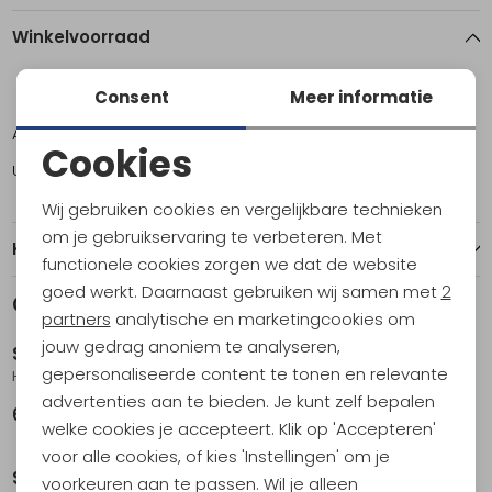
Winkelvoorraad
Consent
Meer informatie
ONE
Amsterdam
4
Cookies
Utrecht
2
Noodzakelijke cookies
Wij gebruiken cookies en vergelijkbare technieken
Personalisatie cookies
om je gebruikservaring te verbeteren. Met
Kenmerken
functionele cookies zorgen we dat de website
Analytische cookies
goed werkt. Daarnaast gebruiken wij samen met
2
Gerelateerde producten
Marketing cookies
partners
analytische en marketingcookies om
jouw gedrag anoniem te analyseren,
Sea to Summit
Sea to Summit
gepersonaliseerde content te tonen en relevante
Horizon Cutlery Set - 2 Piece Bombay
Horizon Cutlery Set - 2 Piece Tarragon
advertenties aan te bieden. Je kunt zelf bepalen
6,95
6,95
welke cookies je accepteert. Klik op 'Accepteren'
voor alle cookies, of kies 'Instellingen' om je
Sea to Summit
Sea to Summit
voorkeuren aan te passen. Wil je alleen