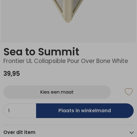
Schoenonderhoud
Bagagezakken en Tonnen
Wandelstokken en Gamaschen
Kampeermeubels
Pof, Pofzakken en Training
Wandelschoenen Heren
Skibroeken
Expeditie accessoires
Expeditie jassen
Fietsbroeken
Expeditie accessoires
Rugzak accessoires
Cadeaus en Diensten
Wassen
Klimtouw en Bandsling
Sokken
Fietsbroeken
Expeditie broeken
Ijsklimmen en Stijgijzers
Drinksysteem
Expeditie broeken
Sea to Summit
Sneeuwwandelen
Wandelstokken en Gamaschen
Frontier UL Collapsible Pour Over Bone White
Zonnebrillen
39,95
Kies een maat
Plaats in winkelmand
Over dit item