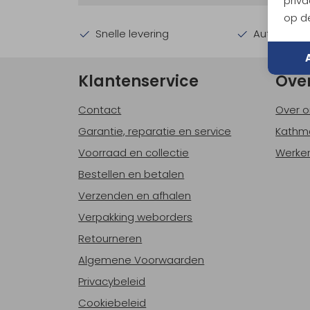
priva
op de
Snelle levering
Automatisc
Klantenservice
Ove
Contact
Over o
Garantie, reparatie en service
Kathm
Voorraad en collectie
Werken
Bestellen en betalen
Verzenden en afhalen
Verpakking weborders
Retourneren
Algemene Voorwaarden
Privacybeleid
Cookiebeleid