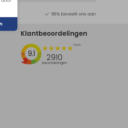
n door
en €30,-
96% beveelt ons aan
n
Klantbeoordelingen
9.1
2910
beoordelingen