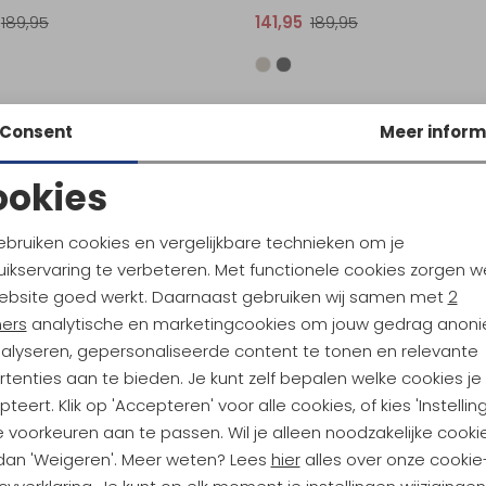
189,95
141,95
189,95
Sale
erlan
Consent
Meer inform
ommute GTX Dark Brown
ookies
209,95
Noodzakelijke cookies
Personalisatie cookies
ebruiken cookies en vergelijkbare technieken om je
ikservaring te verbeteren. Met functionele cookies zorgen w
Analytische cookies
Marketing cookies
ebsite goed werkt. Daarnaast gebruiken wij samen met
2
ners
analytische en marketingcookies om jouw gedrag anon
nalyseren, gepersonaliseerde content te tonen en relevante
tenties aan te bieden. Je kunt zelf bepalen welke cookies je
ndu Hoogtepunten
teert. Klik op 'Accepteren' voor alle cookies, of kies 'Instellin
tdoorgear! Als bonus ontvang
 voorkeuren aan te passen. Wil je alleen noodzakelijke cooki
uwe collecties!
Hoe we met je data omgaan? B
 dan 'Weigeren'. Meer weten? Lees
hier
alles over onze cookie