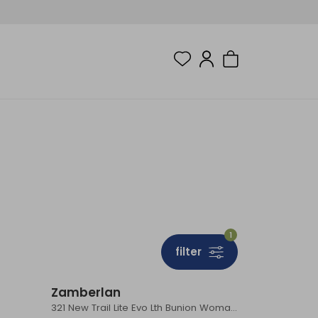
1
filter
Sale
Sale
Zamberlan
321 New Trail Lite Evo Lth Bunion Woman's Brown