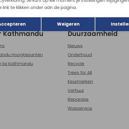
cyverklaring. Je kunt op elk moment je instellingen wijziginge
 link te klikken onder aan de pagina.
h sparen voor korting
Gratis verzending bov
Terug
Opslaan
Accepteren
Weigeren
Instelle
r Kathmandu
Duurzaamheid
ns
Nieuws
andu Hoogtepunten
Onderhoud
 bij Kathmandu
Recycle
Trees for All
Keurmerken
Verhuur
Reparatie
Wasservice