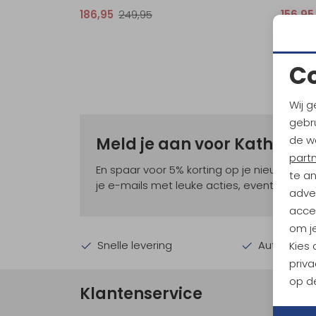
186,95
249,95
156,95
C
Wij g
gebru
de w
Meld je aan voor Kathma
part
En spaar voor 5% korting op je nieuwe ou
te a
je e-mails met leuke acties, events en nie
adver
accep
om je
Snelle levering
Automatisc
Kies
priva
op de
Klantenservice
Ove