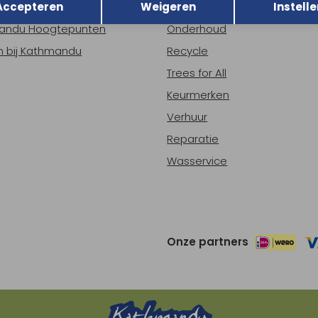
Accepteren
Weigeren
Instelle
ns
Nieuws
andu Hoogtepunten
Onderhoud
 bij Kathmandu
Recycle
Trees for All
Keurmerken
Verhuur
Reparatie
Wasservice
Onze partners