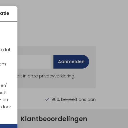
atie
e dat
Aanmelden
iem
ekijk dit in onze privacyverklaring.
gen'
es?
en €30,-
96% beveelt ons aan
- en
n door
Klantbeoordelingen