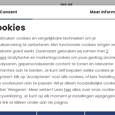
199,95
Consent
Meer inform
ookies
Noodzakelijke cookies
Personalisatie cookies
ebruiken cookies en vergelijkbare technieken om je
ikservaring te verbeteren. Met functionele cookies zorgen w
Analytische cookies
Marketing cookies
ebsite goed werkt. Daarnaast gebruiken wij samen met
2
ndu Hoogtepunten
ners
analytische en marketingcookies om jouw gedrag anon
tdoorgear! Als bonus ontvang
nalyseren, gepersonaliseerde content te tonen en relevante
uwe collecties!
Hoe we met je data omgaan? B
tenties aan te bieden. Je kunt zelf bepalen welke cookies je
teert. Klik op 'Accepteren' voor alle cookies, of kies 'Instellin
 voorkeuren aan te passen. Wil je alleen noodzakelijke cooki
h sparen voor korting
Gratis verzending bov
 dan 'Weigeren'. Meer weten? Lees
hier
alles over onze cookie
cyverklaring. Je kunt op elk moment je instellingen wijziginge
 link te klikken onder aan de pagina.
r Kathmandu
Duurzaamheid
Terug
Opslaan