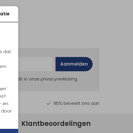
atie
e dat
Aanmelden
iem
ekijk dit in onze privacyverklaring.
gen'
es?
en €30,-
96% beveelt ons aan
- en
n door
Klantbeoordelingen