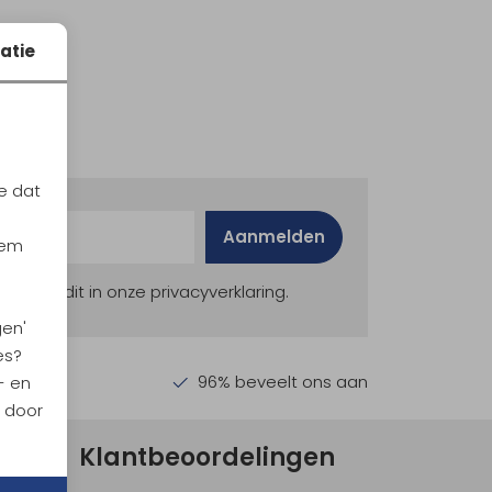
atie
e dat
Aanmelden
iem
ekijk dit in onze privacyverklaring.
gen'
es?
en €30,-
96% beveelt ons aan
- en
n door
Klantbeoordelingen