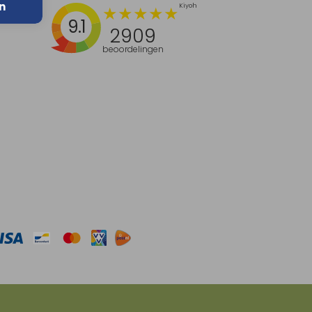
n
9.1
2909
beoordelingen