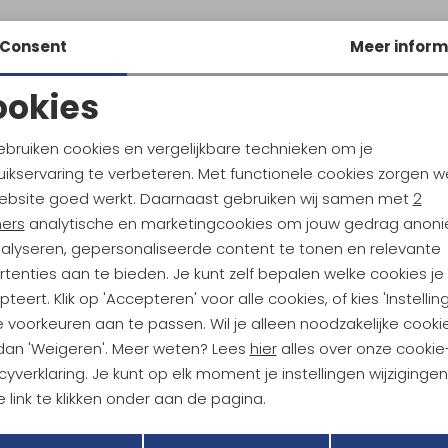
Consent
Meer inform
ookies
Noodzakelijke cookies
Personalisatie cookies
ebruiken cookies en vergelijkbare technieken om je
ikservaring te verbeteren. Met functionele cookies zorgen w
Analytische cookies
Marketing cookies
ebsite goed werkt. Daarnaast gebruiken wij samen met
2
ndu Hoogtepunten
ners
analytische en marketingcookies om jouw gedrag anon
tdoorgear! Als bonus ontvang
nalyseren, gepersonaliseerde content te tonen en relevante
uwe collecties!
Hoe we met je data omgaan? B
tenties aan te bieden. Je kunt zelf bepalen welke cookies je
teert. Klik op 'Accepteren' voor alle cookies, of kies 'Instellin
 voorkeuren aan te passen. Wil je alleen noodzakelijke cooki
h sparen voor korting
Gratis verzending bov
 dan 'Weigeren'. Meer weten? Lees
hier
alles over onze cookie
cyverklaring. Je kunt op elk moment je instellingen wijziginge
 link te klikken onder aan de pagina.
r Kathmandu
Duurzaamheid
Terug
Opslaan