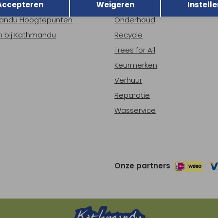
Accepteren
Weigeren
Instelle
ns
Nieuws
andu Hoogtepunten
Onderhoud
 bij Kathmandu
Recycle
Trees for All
Keurmerken
Verhuur
Reparatie
Wasservice
Onze partners