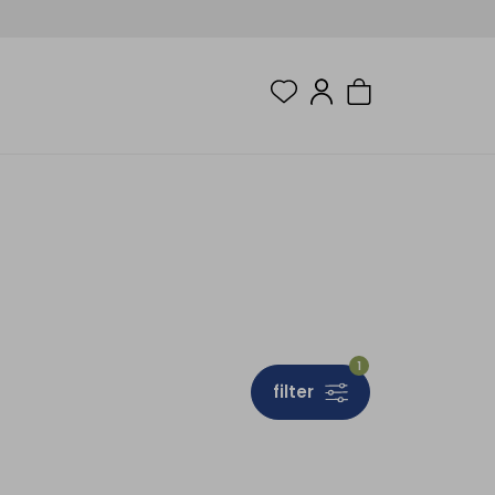
1
filter