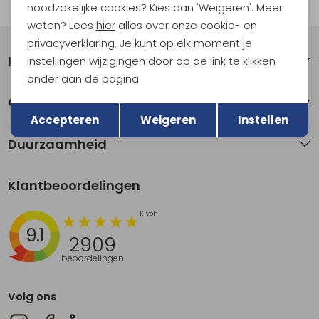
Automatisch sparen voor korting
noodzakelijke cookies? Kies dan 'Weigeren'. Meer
weten? Lees
hier
alles over onze cookie- en
privacyverklaring. Je kunt op elk moment je
Klantenservice
instellingen wijzigingen door op de link te klikken
onder aan de pagina.
Terug
Over Kathmandu
Opslaan
Accepteren
Weigeren
Instellen
Duurzaamheid
Klantbeoordelingen
9.1
2909
beoordelingen
Volg ons