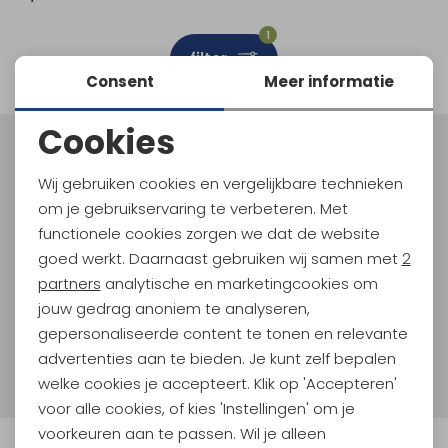
Schoenonderhoud
Bagagezakken en Tonnen
Wandelstokken en Gamaschen
Kampeermeubels
Pof, Pofzakken en Training
Wandelschoenen Heren
Skibroeken
Expeditie accessoires
Expeditie jassen
Fietsbroeken
Expeditie accessoires
1
filter
Rugzak accessoires
Cadeaus en Diensten
Wassen
Klimtouw en Bandsling
Sokken
Fietsbroeken
Expeditie broeken
Consent
Meer informatie
Ijsklimmen en Stijgijzers
Drinksysteem
Expeditie broeken
Cookies
Noodzakelijke cookies
Sneeuwwandelen
Wandelstokken en Gamaschen
Meld je aan voor Kathmandu
Hoogtepunten
Wij gebruiken cookies en vergelijkbare technieken
Personalisatie cookies
Zonnebrillen
om je gebruikservaring te verbeteren. Met
En spaar voor 5% korting op je nieuwe outdoorgear!
Als bonus ontvang je e-mails met leuke acties, events
functionele cookies zorgen we dat de website
Analytische cookies
en nieuwe collecties!
goed werkt. Daarnaast gebruiken wij samen met
2
Marketing cookies
partners
analytische en marketingcookies om
Aanmelden
jouw gedrag anoniem te analyseren,
gepersonaliseerde content te tonen en relevante
Hoe we met je data omgaan? Bekijk dit in onze
advertenties aan te bieden. Je kunt zelf bepalen
privacyverklaring.
welke cookies je accepteert. Klik op 'Accepteren'
voor alle cookies, of kies 'Instellingen' om je
voorkeuren aan te passen. Wil je alleen