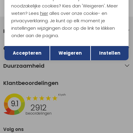
noodzakelijke cookies? Kies dan 'Weigeren'. Meer
Automatisch sparen voor korting
weten? Lees
hier
alles over onze cookie- en
privacyverklaring. Je kunt op elk moment je
instellingen wijzigingen door op de link te klikken
Klantenservice
onder aan de pagina.
Terug
Opslaan
Over Kathmandu
Accepteren
Weigeren
Instellen
Duurzaamheid
Klantbeoordelingen
9.1
2912
beoordelingen
Volg ons