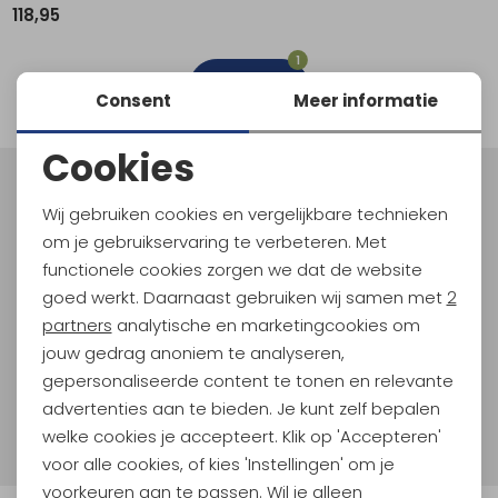
118,95
Schoenonderhoud
Bagagezakken en Tonnen
Wandelstokken en Gamaschen
Kampeermeubels
Pof, Pofzakken en Training
Wandelschoenen Heren
Skibroeken
Expeditie accessoires
Expeditie jassen
Fietsbroeken
Expeditie accessoires
1
Rugzak accessoires
Cadeaus en Diensten
Wassen
Klimtouw en Bandsling
Sokken
Fietsbroeken
Expeditie broeken
filter
Consent
Meer informatie
Ijsklimmen en Stijgijzers
Drinksysteem
Expeditie broeken
Cookies
Sneeuwwandelen
Wandelstokken en Gamaschen
Noodzakelijke cookies
Meld je aan voor Kathmandu
Wij gebruiken cookies en vergelijkbare technieken
Hoogtepunten
Zonnebrillen
Personalisatie cookies
om je gebruikservaring te verbeteren. Met
En spaar voor 5% korting op je nieuwe outdoorgear!
functionele cookies zorgen we dat de website
Analytische cookies
Als bonus ontvang je e-mails met leuke acties, events
goed werkt. Daarnaast gebruiken wij samen met
2
en nieuwe collecties!
Marketing cookies
partners
analytische en marketingcookies om
jouw gedrag anoniem te analyseren,
Aanmelden
gepersonaliseerde content te tonen en relevante
advertenties aan te bieden. Je kunt zelf bepalen
Hoe we met je data omgaan? Bekijk dit in onze
welke cookies je accepteert. Klik op 'Accepteren'
privacyverklaring.
voor alle cookies, of kies 'Instellingen' om je
voorkeuren aan te passen. Wil je alleen