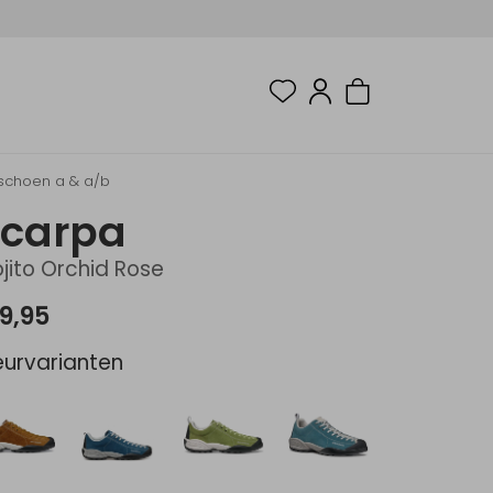
schoen a & a/b
Scarpa
jito Orchid Rose
9,95
eurvarianten