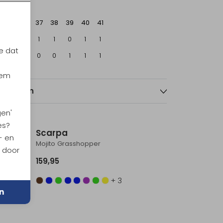
37
38
39
40
41
sterdam
1
1
0
1
1
e dat
echt
0
0
1
1
1
iem
nmerken
gen'
es?
Scarpa
- en
Mojito Grasshopper
n door
159,95
+ 3
n