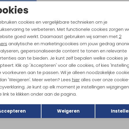
ookies
Noodzakelijke cookies
Personalisatie cookies
ebruiken cookies en vergelijkbare technieken om je
Am
ikservaring te verbeteren. Met functionele cookies zorgen w
Analytische cookies
Marketing cookies
Utr
ebsite goed werkt. Daarnaast gebruiken wij samen met
2
ners
analytische en marketingcookies om jouw gedrag anon
nalyseren, gepersonaliseerde content te tonen en relevante
Ke
tenties aan te bieden. Je kunt zelf bepalen welke cookies je
teert. Klik op 'Accepteren' voor alle cookies, of kies 'Instellin
 voorkeuren aan te passen. Wil je alleen noodzakelijke cooki
pa
Scarpa
 dan 'Weigeren'. Meer weten? Lees
hier
alles over onze cookie
Cloud Blue
Mojito Canary Yellow
cyverklaring. Je kunt op elk moment je instellingen wijziginge
159,95
 link te klikken onder aan de pagina.
Terug
Opslaan
+ 3
+ 3
Accepteren
Weigeren
Instelle