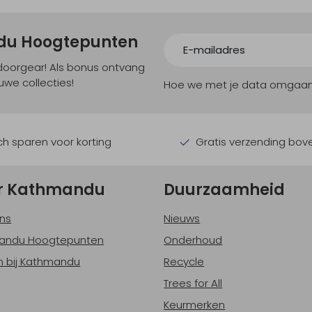
ndu Hoogtepunten
tdoorgear! Als bonus ontvang
uwe collecties!
Hoe we met je data omgaan? B
h sparen voor korting
Gratis verzending bov
r Kathmandu
Duurzaamheid
ns
Nieuws
andu Hoogtepunten
Onderhoud
 bij Kathmandu
Recycle
Trees for All
Keurmerken