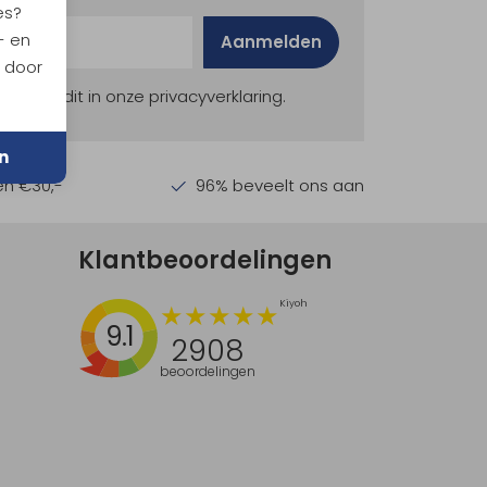
es?
- en
Aanmelden
n door
ekijk dit in onze privacyverklaring.
n
en €30,-
96% beveelt ons aan
Klantbeoordelingen
9.1
2908
beoordelingen