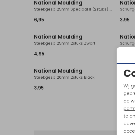
National Moulding
Natio
Steekgesp 25mm Speciaal II (2stuks) Zwart
Schuif
6,95
3,95
National Moulding
Natio
Steekgesp 25mm 2stuks Zwart
Schuif
4,95
3,50
C
National Moulding
Natio
Steekgesp 20mm 2stuks Black
Steekg
Wij g
3,95
6,95
gebru
de w
part
te a
adver
accep