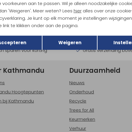
 voorkeuren aan te passen. Wil je alleen noodzakelijke cooki
ndu Hoogtepunten
 dan 'Weigeren'. Meer weten? Lees
hier
alles over onze cookie
cyverklaring. Je kunt op elk moment je instellingen wijziginge
tdoorgear! Als bonus ontvang
uwe collecties!
 link te klikken onder aan de pagina.
Hoe we met je data omgaan? B
Terug
Opslaan
Accepteren
Weigeren
Instelle
h sparen voor korting
Gratis verzending bov
r Kathmandu
Duurzaamheid
ns
Nieuws
andu Hoogtepunten
Onderhoud
 bij Kathmandu
Recycle
Trees for All
Keurmerken
Verhuur