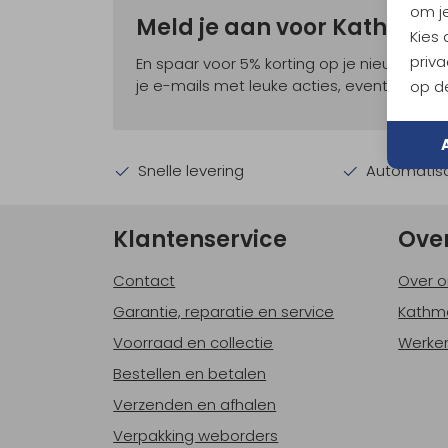
om je
Meld je aan voor Kathma
Kies
priva
En spaar voor 5% korting op je nieuwe ou
je e-mails met leuke acties, events en nie
op de
Snelle levering
Automatisc
Klantenservice
Ove
Contact
Over o
Garantie, reparatie en service
Kathm
Voorraad en collectie
Werken
Bestellen en betalen
Verzenden en afhalen
Verpakking weborders