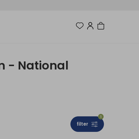
 - National
1
filter