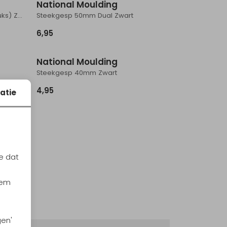
National Moulding
Steekgesp 25mm Speciaal (2stuks) Zwart
Steekgesp 50mm Dual Zwart
6,95
National Moulding
Steekgesp 40mm Zwart
4,95
atie
e dat
iem
gen'