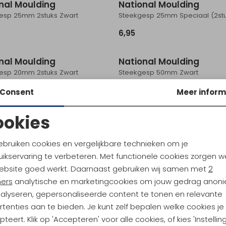
nal Moulding
National Moulding
gesp 25mm 2stuks Zwart
6,95
nal Moulding
National Moulding
gesp 20mm 2stuks Zwart
Steekgesp 50mm Zwart
4,95
Consent
Meer inform
ookies
nal Moulding
esp 25mm dual 2stuks Zwart
Noodzakelijke cookies
Personalisatie cookies
ebruiken cookies en vergelijkbare technieken om je
ikservaring te verbeteren. Met functionele cookies zorgen w
Analytische cookies
Marketing cookies
ebsite goed werkt. Daarnaast gebruiken wij samen met
2
ners
analytische en marketingcookies om jouw gedrag anon
nalyseren, gepersonaliseerde content te tonen en relevante
tenties aan te bieden. Je kunt zelf bepalen welke cookies je
teert. Klik op 'Accepteren' voor alle cookies, of kies 'Instellin