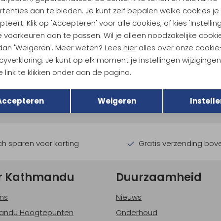
tenties aan te bieden. Je kunt zelf bepalen welke cookies je
teert. Klik op 'Accepteren' voor alle cookies, of kies 'Instellin
 voorkeuren aan te passen. Wil je alleen noodzakelijke cooki
 dan 'Weigeren'. Meer weten? Lees
hier
alles over onze cookie
cyverklaring. Je kunt op elk moment je instellingen wijziginge
ndu Hoogtepunten
 link te klikken onder aan de pagina.
Terug
Opslaan
tdoorgear! Als bonus ontvang
Accepteren
Weigeren
Instelle
uwe collecties!
Hoe we met je data omgaan? B
h sparen voor korting
Gratis verzending bov
r Kathmandu
Duurzaamheid
ns
Nieuws
andu Hoogtepunten
Onderhoud