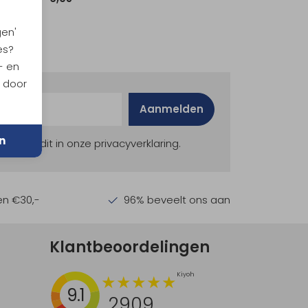
gen'
es?
- en
n door
Aanmelden
n
ekijk dit in onze privacyverklaring.
en €30,-
96% beveelt ons aan
Klantbeoordelingen
9.1
2909