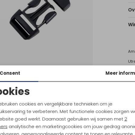
Ov
Wi
Am
Utr
Consent
Meer inform
Ke
ookies
Noodzakelijke cookies
Personalisatie cookies
ebruiken cookies en vergelijkbare technieken om je
ikservaring te verbeteren. Met functionele cookies zorgen w
Analytische cookies
Marketing cookies
nal Moulding
National Moulding
ebsite goed werkt. Daarnaast gebruiken wij samen met
2
gesp 25mm 2stuks Zwart
ners
analytische en marketingcookies om jouw gedrag anon
nalyseren, gepersonaliseerde content te tonen en relevante
6,95