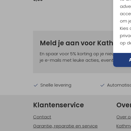
adver
accep
om je
Kies
priva
Meld je aan voor Kathma
op de
En spaar voor 5% korting op je nieuwe ou
je e-mails met leuke acties, events en nie
Snelle levering
Automatisc
Klantenservice
Ove
Contact
Over o
Garantie, reparatie en service
Kathm