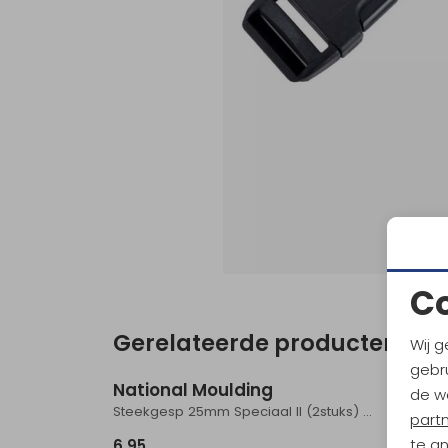
C
Gerelateerde producten
Wij g
gebru
National Moulding
Natio
de w
Steekgesp 25mm Speciaal II (2stuks) Zwart
Schuif
part
te a
6,95
3,95