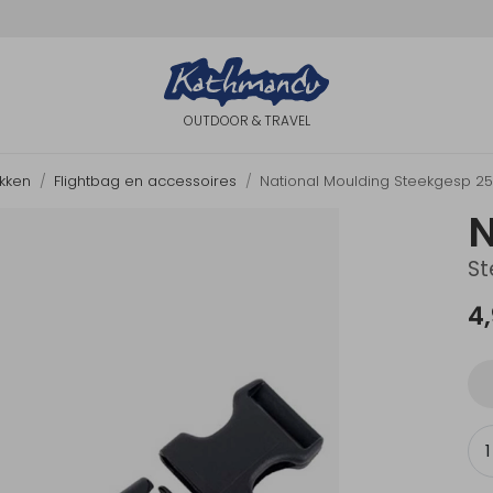
OUTDOOR & TRAVEL
akken
Flightbag en accessoires
National Moulding Steekgesp 25
N
St
4