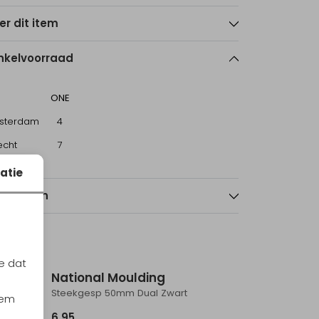
er dit item
nkelvoorraad
ONE
sterdam
4
echt
7
atie
nmerken
e dat
National Moulding
Steekgesp 25mm Speciaal (2stuks) Zwart
Steekgesp 50mm Dual Zwart
iem
6,95