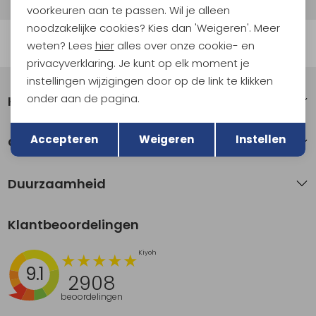
voorkeuren aan te passen. Wil je alleen
noodzakelijke cookies? Kies dan 'Weigeren'. Meer
Automatisch sparen voor korting
weten? Lees
hier
alles over onze cookie- en
privacyverklaring. Je kunt op elk moment je
instellingen wijzigingen door op de link te klikken
onder aan de pagina.
Klantenservice
Terug
Opslaan
Accepteren
Weigeren
Instellen
Over Kathmandu
Duurzaamheid
Klantbeoordelingen
9.1
2908
beoordelingen