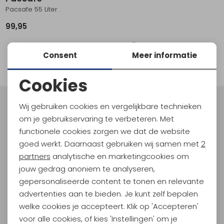
Pacsafe 55 Liter .
Schoenonderhoud
Bagagezakken en Tonnen
Wandelstokken en Gamaschen
Kampeermeubels
Pof, Pofzakken en Training
Wandelschoenen Heren
Skibroeken
Expeditie accessoires
Expeditie jassen
Fietsbroeken
Expeditie accessoires
99,95
Rugzak accessoires
Cadeaus en Diensten
Wassen
Klimtouw en Bandsling
Sokken
Fietsbroeken
Expeditie broeken
1
Consent
Meer informatie
Ijsklimmen en Stijgijzers
Drinksysteem
Expeditie broeken
filter
Cookies
Sneeuwwandelen
Wandelstokken en Gamaschen
Noodzakelijke cookies
Zonnebrillen
Wij gebruiken cookies en vergelijkbare technieken
Meld je aan voor Kathmandu
Personalisatie cookies
om je gebruikservaring te verbeteren. Met
Hoogtepunten
functionele cookies zorgen we dat de website
En spaar voor 5% korting op je nieuwe outdoorgear!
Analytische cookies
goed werkt. Daarnaast gebruiken wij samen met
2
Als bonus ontvang je e-mails met leuke acties, events
Marketing cookies
partners
analytische en marketingcookies om
en nieuwe collecties!
jouw gedrag anoniem te analyseren,
gepersonaliseerde content te tonen en relevante
Aanmelden
advertenties aan te bieden. Je kunt zelf bepalen
welke cookies je accepteert. Klik op 'Accepteren'
Hoe we met je data omgaan? Bekijk dit in onze
privacyverklaring.
voor alle cookies, of kies 'Instellingen' om je