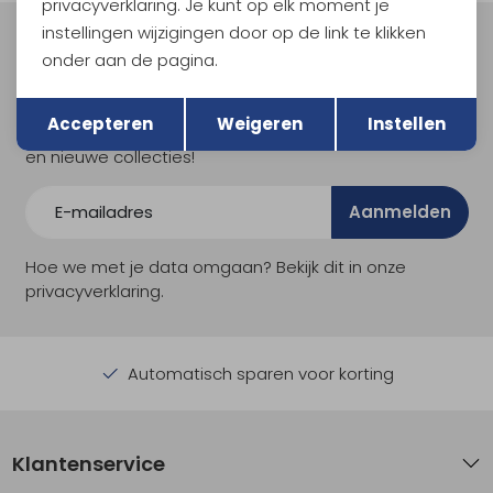
privacyverklaring. Je kunt op elk moment je
instellingen wijzigingen door op de link te klikken
Meld je aan voor Kathmandu
onder aan de pagina.
Hoogtepunten
Terug
Opslaan
En spaar voor 5% korting op je nieuwe outdoorgear!
Accepteren
Weigeren
Instellen
Als bonus ontvang je e-mails met leuke acties, events
en nieuwe collecties!
Aanmelden
Hoe we met je data omgaan? Bekijk dit in onze
privacyverklaring.
Automatisch sparen voor korting
Klantenservice