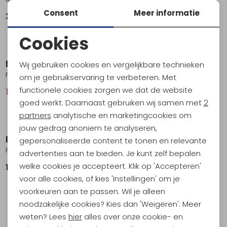
Consent
Meer informatie
359,00
287,95
359,95
Cookies
Sale
Sale
Noodzakelijke cookies
Bach
Bach
Wij gebruiken cookies en vergelijkbare technieken
Personalisatie cookies
Pockets Side M Black
W's Specialist 70 Short Picante Red
om je gebruikservaring te verbeteren. Met
functionele cookies zorgen we dat de website
16,95
34,95
287,95
359,95
Analytische cookies
goed werkt. Daarnaast gebruiken wij samen met
2
Marketing cookies
partners
analytische en marketingcookies om
jouw gedrag anoniem te analyseren,
Bach
gepersonaliseerde content te tonen en relevante
Pockets Side Compression M Black
advertenties aan te bieden. Je kunt zelf bepalen
welke cookies je accepteert. Klik op 'Accepteren'
19,95
voor alle cookies, of kies 'Instellingen' om je
1
voorkeuren aan te passen. Wil je alleen
filter
noodzakelijke cookies? Kies dan 'Weigeren'. Meer
weten? Lees
hier
alles over onze cookie- en