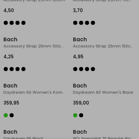
Schoenonderhoud
Bagagezakken en Tonnen
Wandelstokken en Gamaschen
Kampeermeubels
Pof, Pofzakken en Training
Wandelschoenen Heren
Skibroeken
Expeditie accessoires
Expeditie jassen
Fietsbroeken
Expeditie accessoires
4,50
3,70
Rugzak accessoires
Cadeaus en Diensten
Wassen
Klimtouw en Bandsling
Sokken
Fietsbroeken
Expeditie broeken
Ijsklimmen en Stijgijzers
Drinksysteem
Expeditie broeken
Bach
Bach
Accessory Strap 25mm 100cm Black
Accessory Strap 25mm 150cm Black
Sneeuwwandelen
Wandelstokken en Gamaschen
4,25
4,95
Zonnebrillen
Bach
Bach
Daydream 60 Women's Kombu Green
Daydream 60 Women's Black
359,95
359,00
Sale
Bach
Bach
Daydream 65 Black
W's Specialist 70 Regular Picante Red