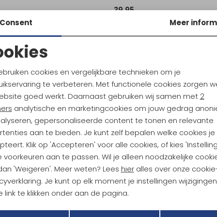
39,95
Consent
Meer inform
ookies
Noodzakelijke cookies
Personalisatie cookies
ebruiken cookies en vergelijkbare technieken om je
ikservaring te verbeteren. Met functionele cookies zorgen w
Analytische cookies
Marketing cookies
ebsite goed werkt. Daarnaast gebruiken wij samen met
2
ndu Hoogtepunten
ners
analytische en marketingcookies om jouw gedrag anon
tdoorgear! Als bonus ontvang
nalyseren, gepersonaliseerde content te tonen en relevante
uwe collecties!
Hoe we met je data omgaan? B
tenties aan te bieden. Je kunt zelf bepalen welke cookies je
teert. Klik op 'Accepteren' voor alle cookies, of kies 'Instellin
 voorkeuren aan te passen. Wil je alleen noodzakelijke cooki
h sparen voor korting
Gratis verzending bov
 dan 'Weigeren'. Meer weten? Lees
hier
alles over onze cookie
cyverklaring. Je kunt op elk moment je instellingen wijziginge
 link te klikken onder aan de pagina.
r Kathmandu
Duurzaamheid
Terug
Opslaan