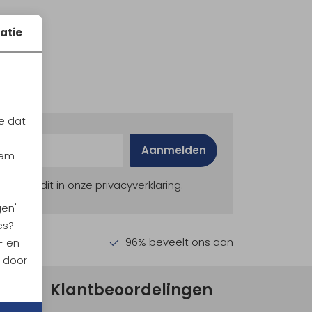
atie
e dat
Aanmelden
iem
ekijk dit in onze privacyverklaring.
gen'
es?
en €30,-
96% beveelt ons aan
- en
n door
Klantbeoordelingen