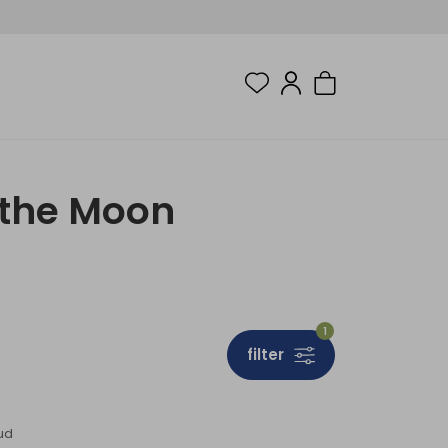
 the Moon
1
filter
ud