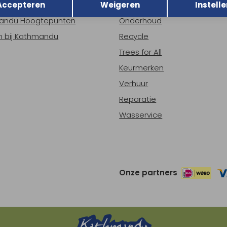
Accepteren
Weigeren
Instelle
ns
Nieuws
andu Hoogtepunten
Onderhoud
 bij Kathmandu
Recycle
Trees for All
Keurmerken
Verhuur
Reparatie
Wasservice
Onze partners