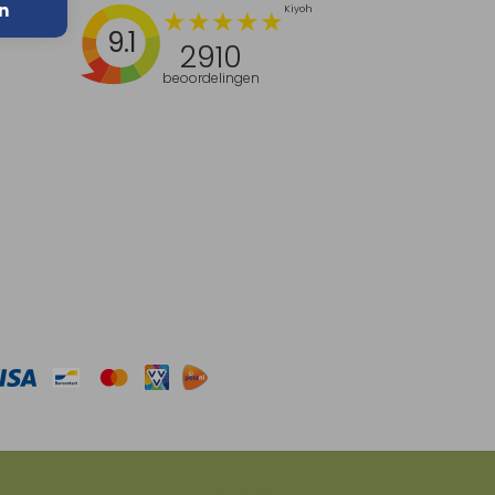
n
9.1
2910
beoordelingen