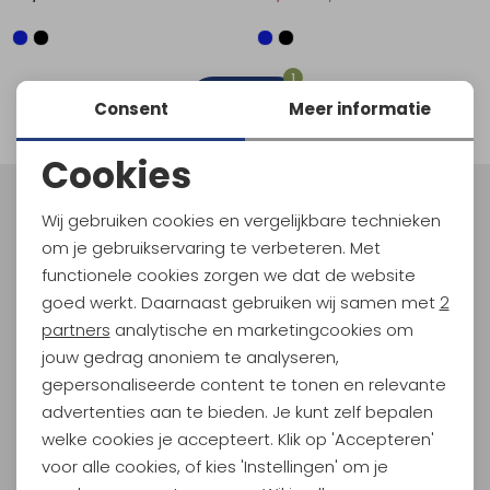
Schoenonderhoud
Bagagezakken en Tonnen
Wandelstokken en Gamaschen
Kampeermeubels
Pof, Pofzakken en Training
Wandelschoenen Heren
Skibroeken
Expeditie accessoires
Expeditie jassen
Fietsbroeken
Expeditie accessoires
Rugzak accessoires
Cadeaus en Diensten
Wassen
Klimtouw en Bandsling
Sokken
Fietsbroeken
Expeditie broeken
1
filter
Consent
Meer informatie
Ijsklimmen en Stijgijzers
Drinksysteem
Expeditie broeken
Cookies
Sneeuwwandelen
Wandelstokken en Gamaschen
Noodzakelijke cookies
Meld je aan voor Kathmandu
Wij gebruiken cookies en vergelijkbare technieken
Zonnebrillen
Hoogtepunten
Personalisatie cookies
om je gebruikservaring te verbeteren. Met
En spaar voor 5% korting op je nieuwe outdoorgear!
functionele cookies zorgen we dat de website
Analytische cookies
Als bonus ontvang je e-mails met leuke acties, events
goed werkt. Daarnaast gebruiken wij samen met
2
en nieuwe collecties!
Marketing cookies
partners
analytische en marketingcookies om
jouw gedrag anoniem te analyseren,
Aanmelden
gepersonaliseerde content te tonen en relevante
advertenties aan te bieden. Je kunt zelf bepalen
Hoe we met je data omgaan? Bekijk dit in onze
welke cookies je accepteert. Klik op 'Accepteren'
privacyverklaring.
voor alle cookies, of kies 'Instellingen' om je