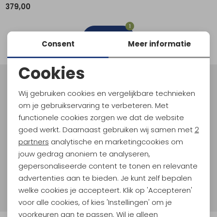
379,00
Schoenonderhoud
Bagagezakken en Tonnen
Wandelstokken en Gamaschen
Kampeermeubels
Pof, Pofzakken en Training
Wandelschoenen Heren
Skibroeken
Expeditie accessoires
Expeditie jassen
Fietsbroeken
Expeditie accessoires
1
Rugzak accessoires
Cadeaus en Diensten
Wassen
Klimtouw en Bandsling
Sokken
Fietsbroeken
Expeditie broeken
filter
Consent
Meer informatie
Ijsklimmen en Stijgijzers
Drinksysteem
Expeditie broeken
Cookies
Sneeuwwandelen
Wandelstokken en Gamaschen
Noodzakelijke cookies
Meld je aan voor Kathmandu
Wij gebruiken cookies en vergelijkbare technieken
Hoogtepunten
Zonnebrillen
Personalisatie cookies
om je gebruikservaring te verbeteren. Met
En spaar voor 5% korting op je nieuwe outdoorgear!
functionele cookies zorgen we dat de website
Analytische cookies
Als bonus ontvang je e-mails met leuke acties, events
goed werkt. Daarnaast gebruiken wij samen met
2
en nieuwe collecties!
Marketing cookies
partners
analytische en marketingcookies om
jouw gedrag anoniem te analyseren,
Aanmelden
gepersonaliseerde content te tonen en relevante
advertenties aan te bieden. Je kunt zelf bepalen
Hoe we met je data omgaan? Bekijk dit in onze
welke cookies je accepteert. Klik op 'Accepteren'
privacyverklaring.
voor alle cookies, of kies 'Instellingen' om je
voorkeuren aan te passen. Wil je alleen