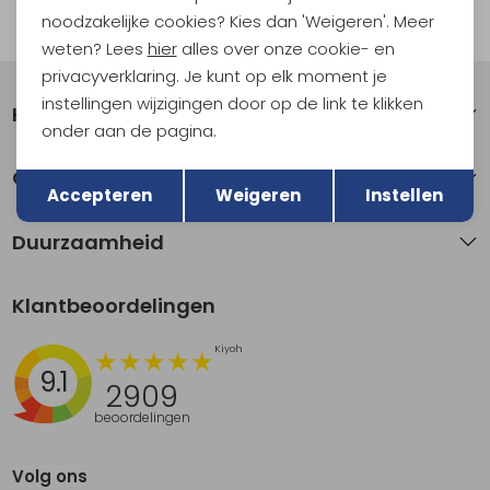
noodzakelijke cookies? Kies dan 'Weigeren'. Meer
Automatisch sparen voor korting
weten? Lees
hier
alles over onze cookie- en
privacyverklaring. Je kunt op elk moment je
instellingen wijzigingen door op de link te klikken
Klantenservice
onder aan de pagina.
Terug
Opslaan
Over Kathmandu
Accepteren
Weigeren
Instellen
Duurzaamheid
Klantbeoordelingen
9.1
2909
beoordelingen
Volg ons