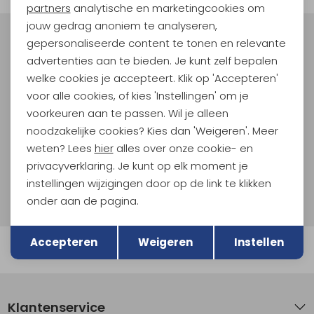
Marketing cookies
partners
analytische en marketingcookies om
jouw gedrag anoniem te analyseren,
gepersonaliseerde content te tonen en relevante
Meld je aan voor Kathmandu
Hoogtepunten
advertenties aan te bieden. Je kunt zelf bepalen
welke cookies je accepteert. Klik op 'Accepteren'
En spaar voor 5% korting op je nieuwe outdoorgear!
voor alle cookies, of kies 'Instellingen' om je
Als bonus ontvang je e-mails met leuke acties, events
en nieuwe collecties!
voorkeuren aan te passen. Wil je alleen
noodzakelijke cookies? Kies dan 'Weigeren'. Meer
Aanmelden
weten? Lees
hier
alles over onze cookie- en
privacyverklaring. Je kunt op elk moment je
Hoe we met je data omgaan? Bekijk dit in onze
instellingen wijzigingen door op de link te klikken
privacyverklaring.
onder aan de pagina.
Terug
Opslaan
Accepteren
Weigeren
Instellen
Automatisch sparen voor korting
Klantenservice