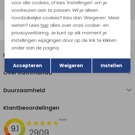
Hoe we met je data omgaan? Bekijk dit in onze
voor alle cookies, of kies 'Instellingen' om je
privacyverklaring.
voorkeuren aan te passen. Wil je alleen
noodzakelijke cookies? Kies dan 'Weigeren'. Meer
weten? Lees
hier
alles over onze cookie- en
Automatisch sparen voor korting
privacyverklaring. Je kunt op elk moment je
instellingen wijzigingen door op de link te klikken
onder aan de pagina.
Klantenservice
Terug
Opslaan
Accepteren
Weigeren
Instellen
Over Kathmandu
Duurzaamheid
Klantbeoordelingen
9.1
2909