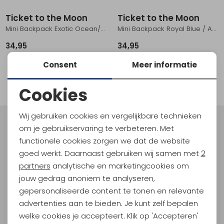
Schoenonderhoud
Bagagezakken en Tonnen
Wandelstokken en Gamaschen
Kampeermeubels
Pof, Pofzakken en Training
Wandelschoenen Heren
Skibroeken
Expeditie accessoires
Expeditie jassen
Fietsbroeken
Expeditie accessoires
Ticket to the Moon
Ticket to the Moon
Mini Backpack Exotic Ocean/ Petrol Green
Mini Backpack Royal Blue / Aqua
Rugzak accessoires
Cadeaus en Diensten
Wassen
Klimtouw en Bandsling
Sokken
Fietsbroeken
Expeditie broeken
34,95
34,95
Ijsklimmen en Stijgijzers
Drinksysteem
Expeditie broeken
Consent
Meer informatie
1
filter
Sneeuwwandelen
Wandelstokken en Gamaschen
Cookies
Zonnebrillen
Noodzakelijke cookies
Wij gebruiken cookies en vergelijkbare technieken
Personalisatie cookies
Meld je aan voor Kathmandu
om je gebruikservaring te verbeteren. Met
Hoogtepunten
functionele cookies zorgen we dat de website
Analytische cookies
goed werkt. Daarnaast gebruiken wij samen met
2
En spaar voor 5% korting op je nieuwe outdoorgear!
Marketing cookies
Als bonus ontvang je e-mails met leuke acties, events
partners
analytische en marketingcookies om
en nieuwe collecties!
jouw gedrag anoniem te analyseren,
gepersonaliseerde content te tonen en relevante
Aanmelden
advertenties aan te bieden. Je kunt zelf bepalen
welke cookies je accepteert. Klik op 'Accepteren'