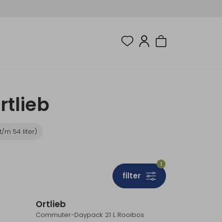
tlieb
/m 54 liter)
1
filter
Ortlieb
Commuter-Daypack 21 L Rooibos