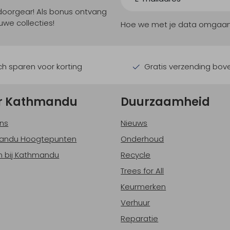
tdoorgear! Als bonus ontvang
uwe collecties!
Hoe we met je data omgaan? B
h sparen voor korting
Gratis verzending bov
r Kathmandu
Duurzaamheid
ns
Nieuws
andu Hoogtepunten
Onderhoud
 bij Kathmandu
Recycle
Trees for All
Keurmerken
Verhuur
Reparatie