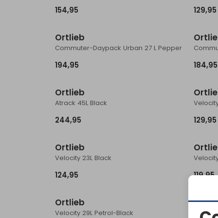
154,95
129,95
Ortlieb
Ortli
Commuter-Daypack Urban 27 L Pepper
194,95
184,95
Ortlieb
Ortli
Atrack 45L Black
Velocit
244,95
129,95
Ortlieb
Ortli
Velocity 23L Black
Velocit
124,95
119,95
Ortlieb
Ortli
C
Velocity 29L Petrol-Black
Velocit