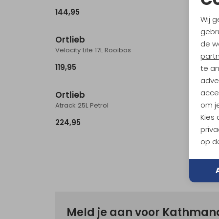
144,95
144,9
Wij g
gebru
Ortlieb
Ortli
de w
Velocity Lite 17L Rooibos
Velocity
part
119,95
114,95
te a
adver
accep
Ortlieb
Ortli
om je
Atrack 25L Petrol
Velocity
Kies
224,95
129,95
priva
op de
Meld je aan voor Kathma