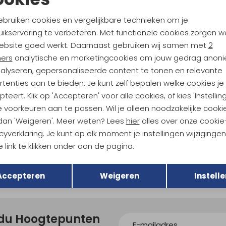
Noodzakelijke cookies
Personalisatie cookies
5
154,95
ebruiken cookies en vergelijkbare technieken om je
ikservaring te verbeteren. Met functionele cookies zorgen w
Analytische cookies
Marketing cookies
eb
Ortlieb
ebsite goed werkt. Daarnaast gebruiken wij samen met
2
 17L Black
Velocity Lite 23L Dark Sand
ners
analytische en marketingcookies om jouw gedrag anon
129,95
nalyseren, gepersonaliseerde content te tonen en relevante
tenties aan te bieden. Je kunt zelf bepalen welke cookies je
teert. Klik op 'Accepteren' voor alle cookies, of kies 'Instellin
eb
 voorkeuren aan te passen. Wil je alleen noodzakelijke cooki
 Lite 23L Black
 dan 'Weigeren'. Meer weten? Lees
hier
alles over onze cookie
cyverklaring. Je kunt op elk moment je instellingen wijziginge
 link te klikken onder aan de pagina.
Terug
Opslaan
Accepteren
Weigeren
Instelle
ndu Hoogtepunten