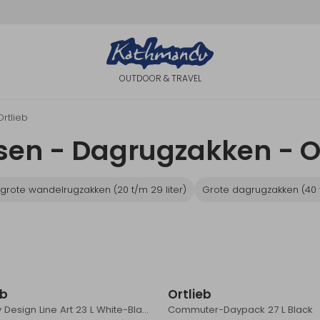
OUTDOOR & TRAVEL
Ortlieb
en - Dagrugzakken - Or
grote wandelrugzakken (20 t/m 29 liter)
Grote dagrugzakken (40 t
eb
Ortlieb
Velocity Design Line Art 23 L White-Black
Commuter-Daypack 27 L Black