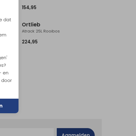
154,95
e dat
Ortlieb
Atrack 25L Rooibos
iem
224,95
gen'
es?
- en
n door
n
Aanmelden