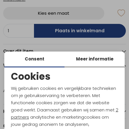
Kies een maat
Plaats in winkelmand
Over dit item
Consent
Meer informatie
Winkelvoorraad
Cookies
Noodzakelijke cookies
10
Wij gebruiken cookies en vergelijkbare technieken
Amsterdam
1
Personalisatie cookies
om je gebruikservaring te verbeteren. Met
functionele cookies zorgen we dat de website
Analytische cookies
goed werkt. Daarnaast gebruiken wij samen met
2
Kenmerken
Marketing cookies
partners
analytische en marketingcookies om
jouw gedrag anoniem te analyseren,
Gerelateerde producten
Nieuw