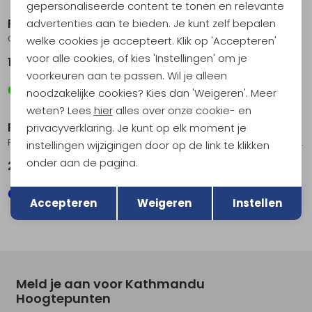
gepersonaliseerde content te tonen en relevante
RAB
RAB
advertenties aan te bieden. Je kunt zelf bepalen
Cirrus Flex Hoody Women's Plum/Mulberry
Borealis Hoody Women's Dark Fig Green
welke cookies je accepteert. Klik op 'Accepteren'
voor alle cookies, of kies 'Instellingen' om je
179,95
119,95
voorkeuren aan te passen. Wil je alleen
noodzakelijke cookies? Kies dan 'Weigeren'. Meer
weten? Lees
hier
alles over onze cookie- en
RAB
RAB
privacyverklaring. Je kunt op elk moment je
Firewall Light Jacket Women's Watermelon
Borealis Hoody Women's Watermelon
instellingen wijzigingen door op de link te klikken
onder aan de pagina.
239,95
119,95
Terug
Opslaan
Accepteren
Weigeren
Instellen
Meld je aan voor Kathmandu
Hoogtepunten