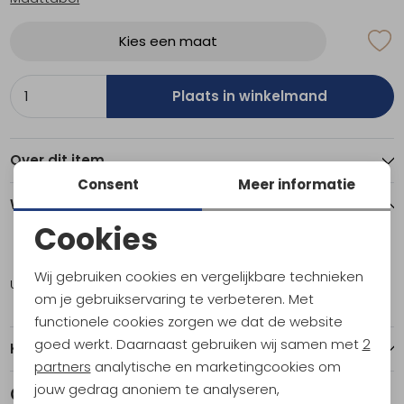
Kies een maat
Plaats in winkelmand
Over dit item
Consent
Meer informatie
Winkelvoorraad
Cookies
Noodzakelijke cookies
10
Wij gebruiken cookies en vergelijkbare technieken
Utrecht
1
Personalisatie cookies
om je gebruikservaring te verbeteren. Met
functionele cookies zorgen we dat de website
Analytische cookies
goed werkt. Daarnaast gebruiken wij samen met
2
Kenmerken
Marketing cookies
partners
analytische en marketingcookies om
jouw gedrag anoniem te analyseren,
Gerelateerde producten
Nieuw