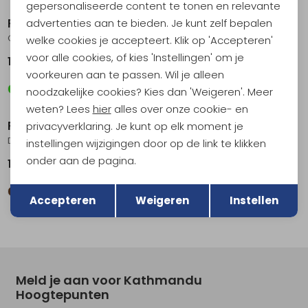
gepersonaliseerde content te tonen en relevante
RAB
RAB
advertenties aan te bieden. Je kunt zelf bepalen
Cirrus Flex Hoody Women's Plum/Mulberry
Borealis Hoody Women's Dark Fig Green
welke cookies je accepteert. Klik op 'Accepteren'
voor alle cookies, of kies 'Instellingen' om je
179,95
119,95
voorkeuren aan te passen. Wil je alleen
noodzakelijke cookies? Kies dan 'Weigeren'. Meer
weten? Lees
hier
alles over onze cookie- en
RAB
RAB
privacyverklaring. Je kunt op elk moment je
Downpour Jacket Women's Army
Phantom Mountain Jacket Women's Tempest Blue
instellingen wijzigingen door op de link te klikken
onder aan de pagina.
139,95
189,95
Terug
Opslaan
Accepteren
Weigeren
Instellen
Meld je aan voor Kathmandu
Hoogtepunten