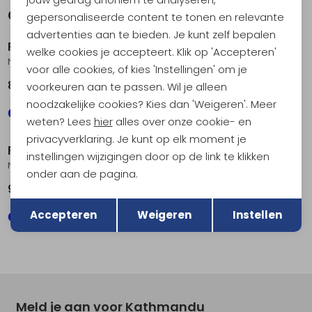
Gerelateerde producten
gepersonaliseerde content te tonen en relevante
advertenties aan te bieden. Je kunt zelf bepalen
RAB
RAB
welke cookies je accepteert. Klik op 'Accepteren'
Nexus Jacket Denim
Ascendor Hoody Black
voor alle cookies, of kies 'Instellingen' om je
89,95
129,95
voorkeuren aan te passen. Wil je alleen
noodzakelijke cookies? Kies dan 'Weigeren'. Meer
weten? Lees
hier
alles over onze cookie- en
privacyverklaring. Je kunt op elk moment je
RAB
RAB
instellingen wijzigingen door op de link te klikken
Nexus Hoody Dark Pollen
Nexus Jacket Oak
onder aan de pagina.
99,95
89,95
Terug
Opslaan
Accepteren
Weigeren
Instellen
Meld je aan voor Kathmandu