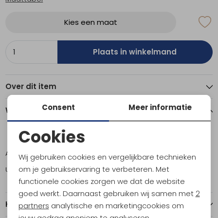
Kies een maat
Plaats in winkelmand
Over dit item
Consent
Meer informatie
Winkelvoorraad
Cookies
M
L
XL
Noodzakelijke cookies
Amsterdam
2
2
0
Wij gebruiken cookies en vergelijkbare technieken
Personalisatie cookies
om je gebruikservaring te verbeteren. Met
Utrecht
1
2
1
functionele cookies zorgen we dat de website
Analytische cookies
goed werkt. Daarnaast gebruiken wij samen met
2
Kenmerken
Marketing cookies
partners
analytische en marketingcookies om
jouw gedrag anoniem te analyseren,