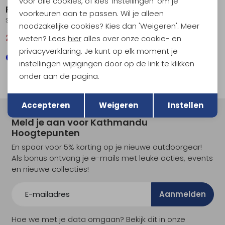
voor alle cookies, of kies 'Instellingen' om je
RAB
RAB
voorkeuren aan te passen. Wil je alleen
Sonic Tee Women's Bluebird
Sonic Tee Women's Tempest Blue
noodzakelijke cookies? Kies dan 'Weigeren'. Meer
29,95
39,95
29,95
39,95
weten? Lees
hier
alles over onze cookie- en
privacyverklaring. Je kunt op elk moment je
instellingen wijzigingen door op de link te klikken
onder aan de pagina.
Terug
Opslaan
Accepteren
Weigeren
Instellen
Meld je aan voor Kathmandu
Hoogtepunten
En spaar voor 5% korting op je nieuwe outdoorgear!
Als bonus ontvang je e-mails met leuke acties, events
en nieuwe collecties!
Aanmelden
Hoe we met je data omgaan? Bekijk dit in onze