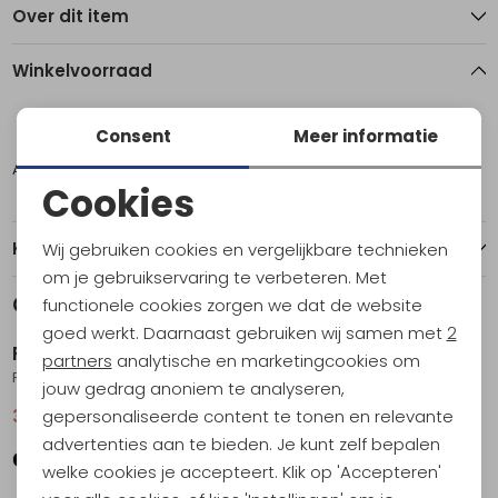
Over dit item
Winkelvoorraad
12
14
Consent
Meer informatie
Amsterdam
1
1
Cookies
Noodzakelijke cookies
Kenmerken
Wij gebruiken cookies en vergelijkbare technieken
Personalisatie cookies
om je gebruikservaring te verbeteren. Met
Gerelateerde producten
functionele cookies zorgen we dat de website
Sale
Sale
Analytische cookies
goed werkt. Daarnaast gebruiken wij samen met
2
RAB
RAB
Marketing cookies
partners
analytische en marketingcookies om
Rivelin Tee Wmns Pebble
Force LS Tee Women's Bluebird
jouw gedrag anoniem te analyseren,
gepersonaliseerde content te tonen en relevante
36,95
49,95
40,95
54,95
advertenties aan te bieden. Je kunt zelf bepalen
welke cookies je accepteert. Klik op 'Accepteren'
Sale
Sale