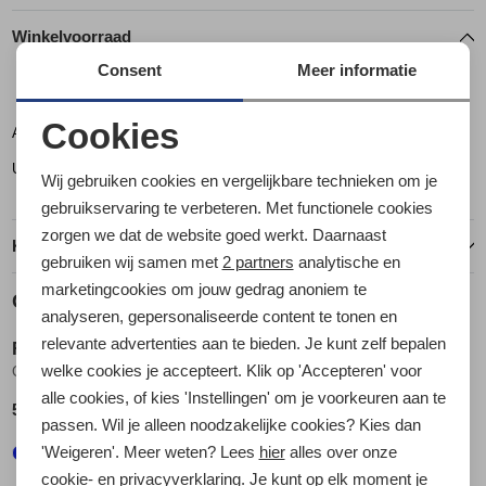
Winkelvoorraad
Consent
Meer informatie
M
L
XL
Cookies
Amsterdam
1
2
1
Noodzakelijke cookies
Utrecht
1
0
1
Wij gebruiken cookies en vergelijkbare technieken om je
Personalisatie cookies
gebruikservaring te verbeteren. Met functionele cookies
zorgen we dat de website goed werkt. Daarnaast
Analytische cookies
Kenmerken
gebruiken wij samen met
2 partners
analytische en
Marketing cookies
marketingcookies om jouw gedrag anoniem te
Gerelateerde producten
analyseren, gepersonaliseerde content te tonen en
relevante advertenties aan te bieden. Je kunt zelf bepalen
RAB
RAB
welke cookies je accepteert. Klik op 'Accepteren' voor
Cirrus Hut Slipper Tempest Blue
Cirrus Hut Slipper Nightfall Blue
alle cookies, of kies 'Instellingen' om je voorkeuren aan te
54,95
54,95
passen. Wil je alleen noodzakelijke cookies? Kies dan
'Weigeren'. Meer weten? Lees
hier
alles over onze
cookie- en privacyverklaring. Je kunt op elk moment je