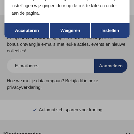
instellingen wijzigingen door op de link te klikken onder
aan de pagina.
Terug
Opslaan
Meld je aan voor Kathmandu Hoogtepunten
Accepteren
Weigeren
Instellen
En spaar voor 5% korting op je nieuwe outdoorgear! Als
bonus ontvang je e-mails met leuke acties, events en nieuwe
collecties!
Aanmelden
Hoe we met je data omgaan? Bekijk dit in onze
privacyverklaring.
Gratis verzending boven €30,-
Klantenservice