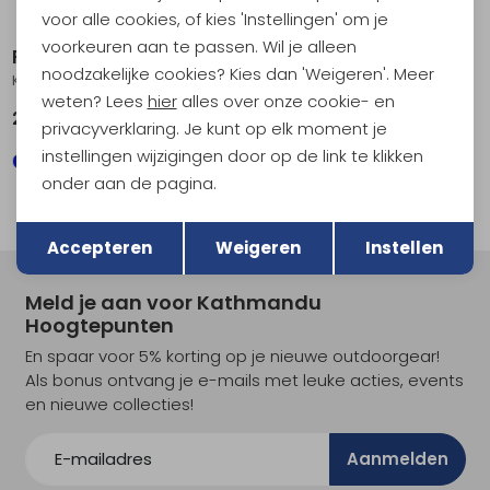
voor alle cookies, of kies 'Instellingen' om je
voorkeuren aan te passen. Wil je alleen
RAB
RAB
noodzakelijke cookies? Kies dan 'Weigeren'. Meer
Kinetic 2.0 Jacket Tuscan Red
Borealis Hoody Oak
weten? Lees
hier
alles over onze cookie- en
249,95
119,95
privacyverklaring. Je kunt op elk moment je
instellingen wijzigingen door op de link te klikken
onder aan de pagina.
Terug
Opslaan
Accepteren
Weigeren
Instellen
Meld je aan voor Kathmandu
Hoogtepunten
En spaar voor 5% korting op je nieuwe outdoorgear!
Als bonus ontvang je e-mails met leuke acties, events
en nieuwe collecties!
Aanmelden