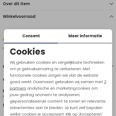
Over dit item
Winkelvoorraad
M
L
XL
Consent
Meer informatie
Amsterdam
1
1
1
Utrecht
1
0
1
Cookies
Noodzakelijke cookies
Wij gebruiken cookies en vergelijkbare technieken
Kenmerken
Personalisatie cookies
om je gebruikservaring te verbeteren. Met
functionele cookies zorgen we dat de website
Analytische cookies
Gerelateerde producten
goed werkt. Daarnaast gebruiken wij samen met
2
Marketing cookies
partners
analytische en marketingcookies om
RAB
RAB
jouw gedrag anoniem te analyseren,
Phantom Jacket Light Zinc
Cirrus Flex Hoody Oak
gepersonaliseerde content te tonen en relevante
199,95
179,95
advertenties aan te bieden. Je kunt zelf bepalen
welke cookies je accepteert. Klik op 'Accepteren'