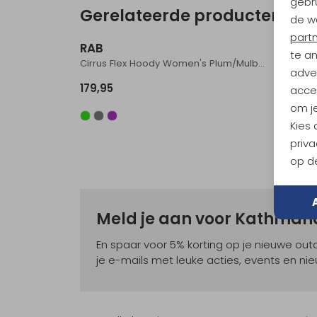
gebru
Gerelateerde producten
de w
Nieuw
part
RAB
RAB
te a
Cirrus Flex Hoody Women's Plum/Mulberry
adver
179,95
119,95
accep
om je
Kies
priva
op de
Meld je aan voor Kathma
En spaar voor 5% korting op je nieuwe ou
je e-mails met leuke acties, events en nie