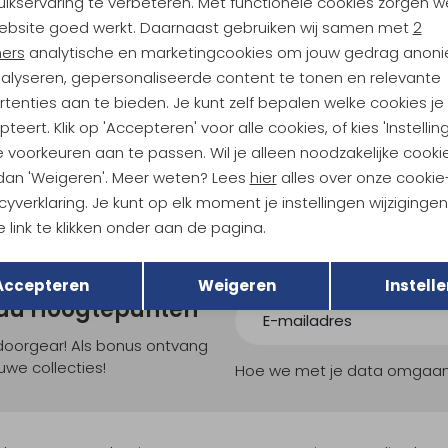
ikservaring te verbeteren. Met functionele cookies zorgen w
Analytische cookies
Marketing cookies
ebsite goed werkt. Daarnaast gebruiken wij samen met
2
ners
analytische en marketingcookies om jouw gedrag anon
RAB
nalyseren, gepersonaliseerde content te tonen en relevante
Borealis Hoody Women's Dark Fig Green
Borealis Hoody Women's Belug
tenties aan te bieden. Je kunt zelf bepalen welke cookies je
119,95
teert. Klik op 'Accepteren' voor alle cookies, of kies 'Instellin
 voorkeuren aan te passen. Wil je alleen noodzakelijke cooki
 dan 'Weigeren'. Meer weten? Lees
hier
alles over onze cookie
cyverklaring. Je kunt op elk moment je instellingen wijziginge
 link te klikken onder aan de pagina.
Terug
Opslaan
Accepteren
Weigeren
Instelle
ndu Hoogtepunten
tdoorgear! Als bonus ontvang
uwe collecties!
Hoe we met je data omgaan? B