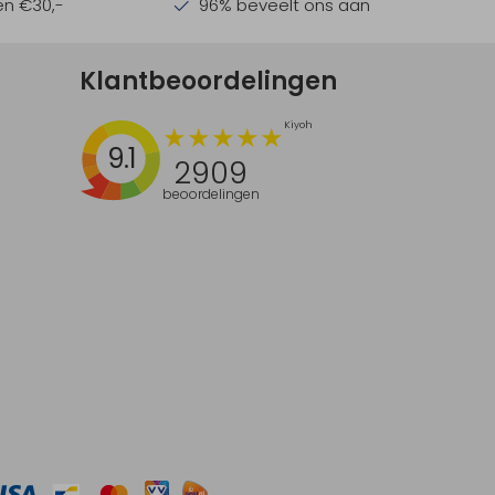
en €30,-
96% beveelt ons aan
Klantbeoordelingen
9.1
2909
beoordelingen