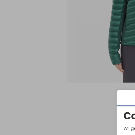
C
Wij g