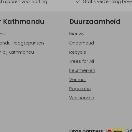
h sparen voor korting
Gratis verzending bov
r Kathmandu
Duurzaamheid
ns
Nieuws
andu Hoogtepunten
Onderhoud
 bij Kathmandu
Recycle
Trees for All
Keurmerken
Verhuur
Reparatie
Wasservice
Onze partners