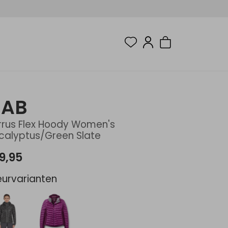
RAB
rrus Flex Hoody Women's
calyptus/Green Slate
9,95
eurvarianten