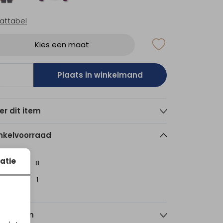
attabel
Kies een maat
Plaats in winkelmand
er dit item
nkelvoorraad
atie
8
sterdam
1
nmerken