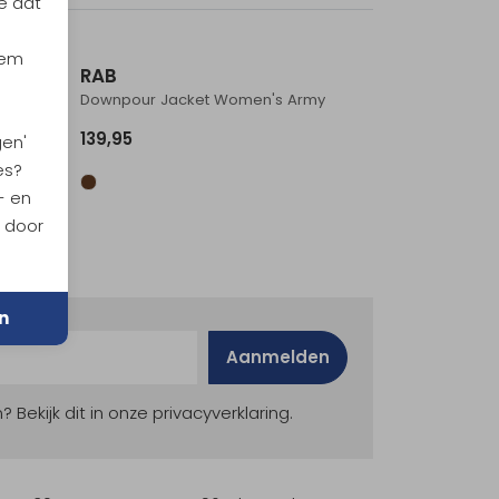
e dat
iem
RAB
a
Downpour Jacket Women's Army
139,95
gen'
es?
- en
n door
n
Aanmelden
ekijk dit in onze privacyverklaring.