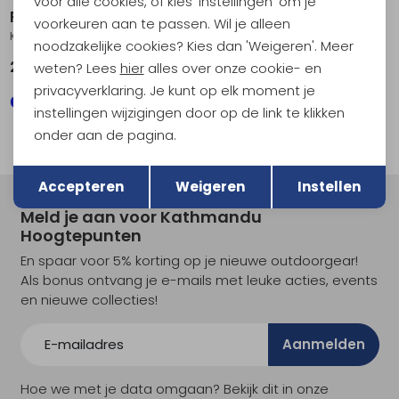
voor alle cookies, of kies 'Instellingen' om je
RAB
RAB
voorkeuren aan te passen. Wil je alleen
Kinetic 2.0 Jacket Tuscan Red
Borealis Hoody Oak
noodzakelijke cookies? Kies dan 'Weigeren'. Meer
249,95
119,95
weten? Lees
hier
alles over onze cookie- en
privacyverklaring. Je kunt op elk moment je
instellingen wijzigingen door op de link te klikken
onder aan de pagina.
Terug
Opslaan
Accepteren
Weigeren
Instellen
Meld je aan voor Kathmandu
Hoogtepunten
En spaar voor 5% korting op je nieuwe outdoorgear!
Als bonus ontvang je e-mails met leuke acties, events
en nieuwe collecties!
Aanmelden
Hoe we met je data omgaan? Bekijk dit in onze