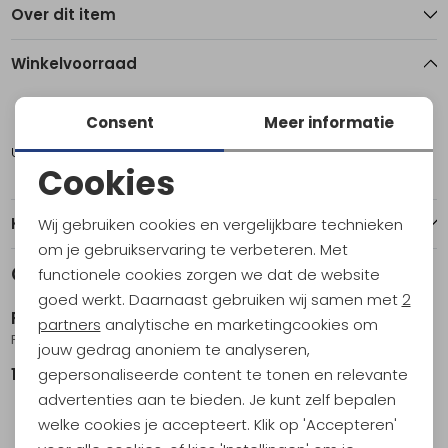
Over dit item
Winkelvoorraad
XXL
Consent
Meer informatie
Utrecht
1
Cookies
Noodzakelijke cookies
Kenmerken
Wij gebruiken cookies en vergelijkbare technieken
Personalisatie cookies
om je gebruikservaring te verbeteren. Met
Gerelateerde producten
functionele cookies zorgen we dat de website
Analytische cookies
goed werkt. Daarnaast gebruiken wij samen met
2
RAB
RAB
Marketing cookies
partners
analytische en marketingcookies om
Phantom Jacket Light Zinc
Cirrus Flex Hoody Oak
jouw gedrag anoniem te analyseren,
gepersonaliseerde content te tonen en relevante
199,95
179,95
advertenties aan te bieden. Je kunt zelf bepalen
welke cookies je accepteert. Klik op 'Accepteren'