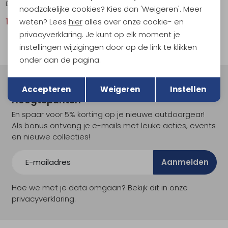
Dutch Oven FT12 Zwart
Dutch Oven FT3 Zwart
noodzakelijke cookies? Kies dan 'Weigeren'. Meer
weten? Lees
hier
alles over onze cookie- en
116,95
129,95
54,95
privacyverklaring. Je kunt op elk moment je
instellingen wijzigingen door op de link te klikken
onder aan de pagina.
Terug
Opslaan
Meld je aan voor Kathmandu
Accepteren
Weigeren
Instellen
Hoogtepunten
En spaar voor 5% korting op je nieuwe outdoorgear!
Als bonus ontvang je e-mails met leuke acties, events
en nieuwe collecties!
Aanmelden
Hoe we met je data omgaan? Bekijk dit in onze
privacyverklaring.