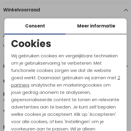
Winkelvoorraad
Consent
Meer informatie
ONE
Amsterdam
1
Cookies
Utrecht
1
Noodzakelijke cookies
Wij gebruiken cookies en vergelijkbare technieken
Personalisatie cookies
om je gebruikservaring te verbeteren. Met
Kenmerken
functionele cookies zorgen we dat de website
Analytische cookies
goed werkt. Daarnaast gebruiken wij samen met
2
Gerelateerde producten
Marketing cookies
partners
analytische en marketingcookies om
jouw gedrag anoniem te analyseren,
Petromax
Petromax
gepersonaliseerde content te tonen en relevante
Wafelijzer Gietijzer
Dutch Oven FT6 Zwart
advertenties aan te bieden. Je kunt zelf bepalen
42,95
89,95
welke cookies je accepteert. Klik op 'Accepteren'
Sale
voor alle cookies, of kies 'Instellingen' om je
Petromax
Petromax
voorkeuren aan te passen. Wil je alleen