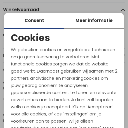
Winkelvoorraad
Consent
Meer informatie
ONE
Cookies
Utrecht
2
Noodzakelijke cookies
Wij gebruiken cookies en vergelijkbare technieken
Personalisatie cookies
Kenmerken
om je gebruikservaring te verbeteren. Met
functionele cookies zorgen we dat de website
Analytische cookies
Gerelateerde producten
goed werkt. Daarnaast gebruiken wij samen met
2
Marketing cookies
partners
analytische en marketingcookies om
Osprey
Osprey
jouw gedrag anoniem te analyseren,
Ultralight Packing Cube Set S/M/L Waterfront Blue
Packing Cube Set Black
gepersonaliseerde content te tonen en relevante
49,95
49,95
advertenties aan te bieden. Je kunt zelf bepalen
welke cookies je accepteert. Klik op 'Accepteren'
voor alle cookies, of kies 'Instellingen' om je
Osprey
Osprey
voorkeuren aan te passen. Wil je alleen
Packing Cube Medium Black
Packing Cube Large Black