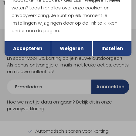
noodzakelijke cookies? Kies dan 'Weigeren'. Meer
19,95
24,95
weten? Lees
hier
alles over onze cookie- en
privacyverklaring. Je kunt op elk moment je
instellingen wijzigingen door op de link te klikken
onder aan de pagina.
Terug
Opslaan
Meld je aan voor Kathmandu
Accepteren
Weigeren
Instellen
Hoogtepunten
En spaar voor 5% korting op je nieuwe outdoorgear!
Als bonus ontvang je e-mails met leuke acties, events
en nieuwe collecties!
Aanmelden
Hoe we met je data omgaan? Bekijk dit in onze
privacyverklaring.
Automatisch sparen voor korting