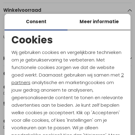
Winkelvoorraad
Consent
Meer informatie
ONE
Cookies
Utrecht
2
Noodzakelijke cookies
Wij gebruiken cookies en vergelijkbare technieken
Personalisatie cookies
Kenmerken
om je gebruikservaring te verbeteren. Met
functionele cookies zorgen we dat de website
Analytische cookies
Gerelateerde producten
goed werkt. Daarnaast gebruiken wij samen met
2
Nieuw
Marketing cookies
partners
analytische en marketingcookies om
Osprey
Osprey
jouw gedrag anoniem te analyseren,
Daylite Sling Mystery White
Quasar Sling Torrent Blue Heather
gepersonaliseerde content te tonen en relevante
59,95
59,95
advertenties aan te bieden. Je kunt zelf bepalen
welke cookies je accepteert. Klik op 'Accepteren'
voor alle cookies, of kies 'Instellingen' om je
Osprey
Osprey
voorkeuren aan te passen. Wil je alleen
Daylite Small Crossbody Black
Transporter Waist Pack Euphoria Purple