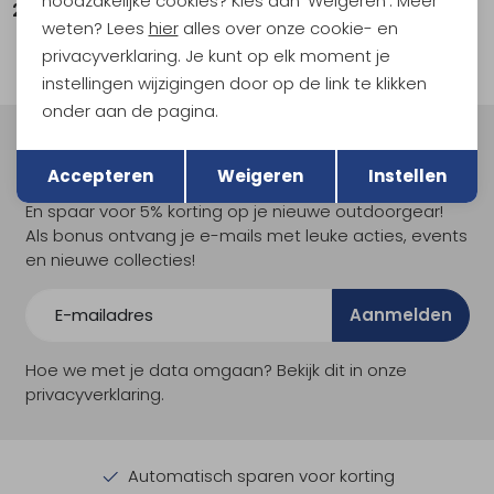
noodzakelijke cookies? Kies dan 'Weigeren'. Meer
24,95
39,95
weten? Lees
hier
alles over onze cookie- en
privacyverklaring. Je kunt op elk moment je
instellingen wijzigingen door op de link te klikken
onder aan de pagina.
Terug
Opslaan
Meld je aan voor Kathmandu
Accepteren
Weigeren
Instellen
Hoogtepunten
En spaar voor 5% korting op je nieuwe outdoorgear!
Als bonus ontvang je e-mails met leuke acties, events
en nieuwe collecties!
Aanmelden
Hoe we met je data omgaan? Bekijk dit in onze
privacyverklaring.
Automatisch sparen voor korting