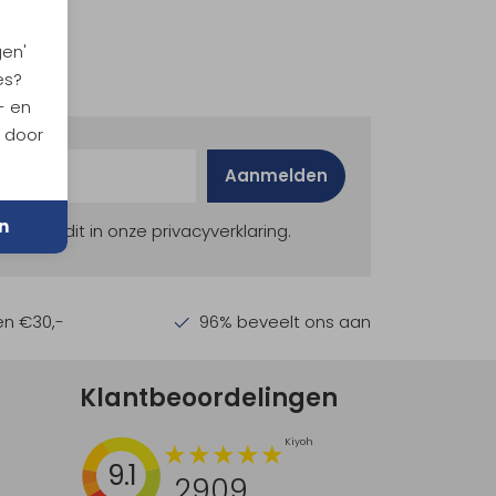
gen'
es?
- en
n door
Aanmelden
n
ekijk dit in onze privacyverklaring.
en €30,-
96% beveelt ons aan
Klantbeoordelingen
9.1
2909