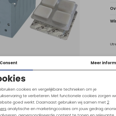
Ov
Wi
Utr
Ke
Consent
Meer inform
ookies
Noodzakelijke cookies
Personalisatie cookies
ebruiken cookies en vergelijkbare technieken om je
ikservaring te verbeteren. Met functionele cookies zorgen w
Analytische cookies
Marketing cookies
ebsite goed werkt. Daarnaast gebruiken wij samen met
2
ners
analytische en marketingcookies om jouw gedrag anon
nalyseren, gepersonaliseerde content te tonen en relevante