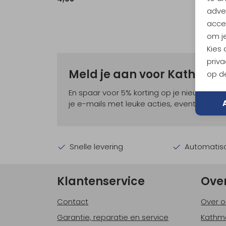
adver
accep
om je
Kies
priva
Meld je aan voor Kathma
op de
En spaar voor 5% korting op je nieuwe ou
je e-mails met leuke acties, events en nie
Snelle levering
Automatisc
Klantenservice
Ove
Contact
Over o
Garantie, reparatie en service
Kathm