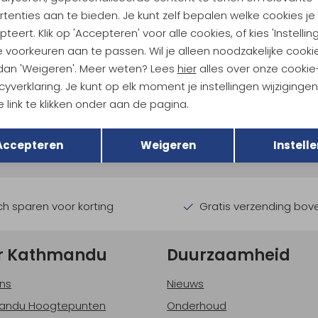
tenties aan te bieden. Je kunt zelf bepalen welke cookies je
teert. Klik op 'Accepteren' voor alle cookies, of kies 'Instellin
 voorkeuren aan te passen. Wil je alleen noodzakelijke cooki
 dan 'Weigeren'. Meer weten? Lees
hier
alles over onze cookie
cyverklaring. Je kunt op elk moment je instellingen wijziginge
ndu Hoogtepunten
 link te klikken onder aan de pagina.
Terug
Opslaan
tdoorgear! Als bonus ontvang
Accepteren
Weigeren
Instelle
uwe collecties!
Hoe we met je data omgaan? B
h sparen voor korting
Gratis verzending bov
r Kathmandu
Duurzaamheid
ns
Nieuws
andu Hoogtepunten
Onderhoud