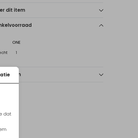
er dit item
nkelvoorraad
ONE
echt
1
nmerken
atie
e dat
iem