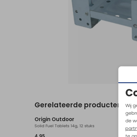
C
Gerelateerde producten
Wij g
gebru
Origin Outdoor
de w
Solid Fuel Tablets 14g, 12 stuks
part
te a
4,95