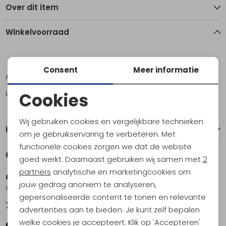
Over dit item
Winkelvoorraad
9
10
11
Consent
Meer informatie
Amsterdam
0
1
0
Utrecht
1
1
1
Cookies
Noodzakelijke cookies
Wij gebruiken cookies en vergelijkbare technieken
Kenmerken
Personalisatie cookies
om je gebruikservaring te verbeteren. Met
functionele cookies zorgen we dat de website
Analytische cookies
Gerelateerde producten
Sale
goed werkt. Daarnaast gebruiken wij samen met
2
Marketing cookies
partners
analytische en marketingcookies om
Olukai
Olukai
jouw gedrag anoniem te analyseren,
Ohana Dark Java/Ray
Nonohe Women's Black/Golden Sand
gepersonaliseerde content te tonen en relevante
74,95
39,95
79,95
advertenties aan te bieden. Je kunt zelf bepalen
welke cookies je accepteert. Klik op 'Accepteren'