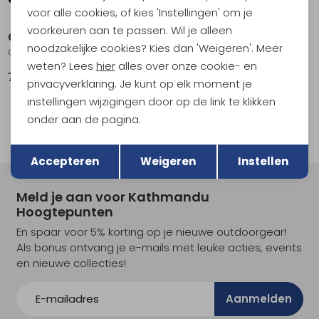
voor alle cookies, of kies 'Instellingen' om je
voorkeuren aan te passen. Wil je alleen
Olukai
Olukai
noodzakelijke cookies? Kies dan 'Weigeren'. Meer
Ohana Woman's Dk Java/Dk Java
Ohana Black / Dark Shadow
weten? Lees
hier
alles over onze cookie- en
74,95
74,95
privacyverklaring. Je kunt op elk moment je
instellingen wijzigingen door op de link te klikken
onder aan de pagina.
Terug
Opslaan
Accepteren
Weigeren
Instellen
Meld je aan voor Kathmandu
Hoogtepunten
En spaar voor 5% korting op je nieuwe outdoorgear!
Als bonus ontvang je e-mails met leuke acties, events
en nieuwe collecties!
Aanmelden