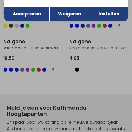
Narrow-Mouth 1L Endive w/Oil
Wide Mouth 1L Endive w/Oil
Terug
Opslaan
Accepteren
Weigeren
Instellen
18,50
18,50
+ 6
Nalgene
Nalgene
Wide Mouth 1L Blue Atoll w/Endive
Replacement Cap 38mm NM bottle 500ml + 1000ml Black
18,50
4,95
+ 6
Meld je aan voor Kathmandu
Hoogtepunten
En spaar voor 5% korting op je nieuwe outdoorgear!
Als bonus ontvang je e-mails met leuke acties, events