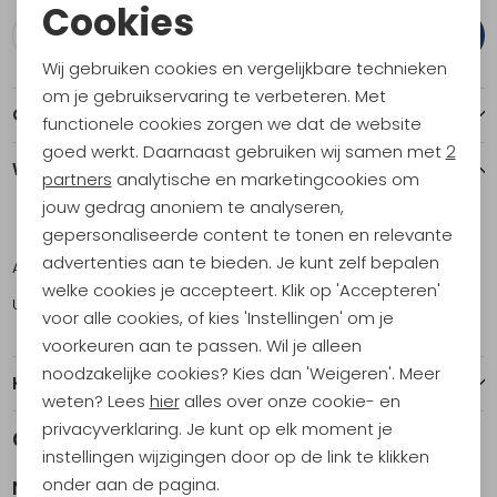
Cookies
Plaats in winkelmand
Noodzakelijke cookies
Wij gebruiken cookies en vergelijkbare technieken
Personalisatie cookies
om je gebruikservaring te verbeteren. Met
Over dit item
functionele cookies zorgen we dat de website
Analytische cookies
goed werkt. Daarnaast gebruiken wij samen met
2
Winkelvoorraad
Marketing cookies
partners
analytische en marketingcookies om
jouw gedrag anoniem te analyseren,
ONE
gepersonaliseerde content te tonen en relevante
advertenties aan te bieden. Je kunt zelf bepalen
Amsterdam
4
welke cookies je accepteert. Klik op 'Accepteren'
Utrecht
2
voor alle cookies, of kies 'Instellingen' om je
voorkeuren aan te passen. Wil je alleen
noodzakelijke cookies? Kies dan 'Weigeren'. Meer
Kenmerken
weten? Lees
hier
alles over onze cookie- en
privacyverklaring. Je kunt op elk moment je
Gerelateerde producten
instellingen wijzigingen door op de link te klikken
onder aan de pagina.
Nalgene
Nalgene