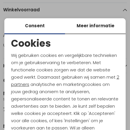
Winkelvoorraad
Consent
Meer informatie
ONE
Amsterdam
5
Cookies
Utrecht
5
Noodzakelijke cookies
Wij gebruiken cookies en vergelijkbare technieken
Personalisatie cookies
om je gebruikservaring te verbeteren. Met
Kenmerken
functionele cookies zorgen we dat de website
Analytische cookies
goed werkt. Daarnaast gebruiken wij samen met
2
Gerelateerde producten
Nieuw
Nieuw
Marketing cookies
partners
analytische en marketingcookies om
jouw gedrag anoniem te analyseren,
MSR
MSR
gepersonaliseerde content te tonen en relevante
100g IsoPro Gasblik
450g IsoPro Gasblik
advertenties aan te bieden. Je kunt zelf bepalen
7,95
12,95
welke cookies je accepteert. Klik op 'Accepteren'
Nieuw
voor alle cookies, of kies 'Instellingen' om je
MSR
MSR
voorkeuren aan te passen. Wil je alleen