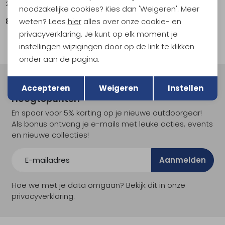
227g IsoPro Gasblik
PocketRocket Deluxe
noodzakelijke cookies? Kies dan 'Weigeren'. Meer
weten? Lees
hier
alles over onze cookie- en
8,95
94,95
privacyverklaring. Je kunt op elk moment je
instellingen wijzigingen door op de link te klikken
onder aan de pagina.
Terug
Opslaan
Meld je aan voor Kathmandu
Accepteren
Weigeren
Instellen
Hoogtepunten
En spaar voor 5% korting op je nieuwe outdoorgear!
Als bonus ontvang je e-mails met leuke acties, events
en nieuwe collecties!
Aanmelden
Hoe we met je data omgaan? Bekijk dit in onze
privacyverklaring.