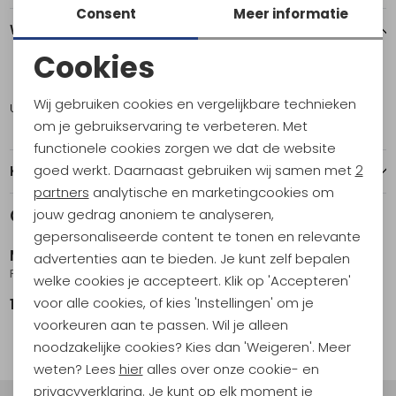
Consent
Meer informatie
Winkelvoorraad
Cookies
L
Noodzakelijke cookies
Wij gebruiken cookies en vergelijkbare technieken
Utrecht
2
Personalisatie cookies
om je gebruikservaring te verbeteren. Met
functionele cookies zorgen we dat de website
Analytische cookies
goed werkt. Daarnaast gebruiken wij samen met
2
Kenmerken
Marketing cookies
partners
analytische en marketingcookies om
Gerelateerde producten
jouw gedrag anoniem te analyseren,
gepersonaliseerde content te tonen en relevante
Marmot
advertenties aan te bieden. Je kunt zelf bepalen
PreCip Evo Pro Jacket Women's NIGHTFALL NAVY
welke cookies je accepteert. Klik op 'Accepteren'
voor alle cookies, of kies 'Instellingen' om je
179,95
voorkeuren aan te passen. Wil je alleen
noodzakelijke cookies? Kies dan 'Weigeren'. Meer
weten? Lees
hier
alles over onze cookie- en
privacyverklaring. Je kunt op elk moment je