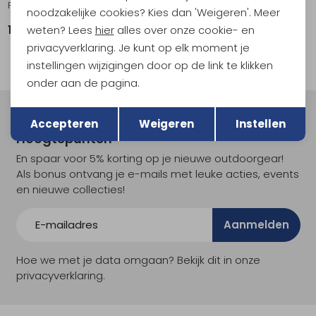
PreCip Evo Full Zip Pants Regular Black
PreCip Eco Full Zip Pants Long Black
noodzakelijke cookies? Kies dan 'Weigeren'. Meer
weten? Lees
hier
alles over onze cookie- en
119,95
119,95
privacyverklaring. Je kunt op elk moment je
instellingen wijzigingen door op de link te klikken
onder aan de pagina.
Terug
Opslaan
Meld je aan voor Kathmandu
Accepteren
Weigeren
Instellen
Hoogtepunten
En spaar voor 5% korting op je nieuwe outdoorgear!
Als bonus ontvang je e-mails met leuke acties, events
en nieuwe collecties!
Aanmelden
Hoe we met je data omgaan? Bekijk dit in onze
privacyverklaring.