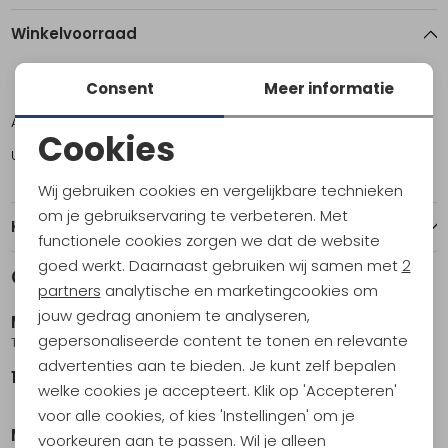
Winkelvoorraad
Consent
Meer informatie
XL
Amsterdam
2
Cookies
Utrecht
2
Noodzakelijke cookies
Wij gebruiken cookies en vergelijkbare technieken
Personalisatie cookies
om je gebruikservaring te verbeteren. Met
Kenmerken
functionele cookies zorgen we dat de website
Analytische cookies
goed werkt. Daarnaast gebruiken wij samen met
2
Gerelateerde producten
Sale
Marketing cookies
partners
analytische en marketingcookies om
jouw gedrag anoniem te analyseren,
Marmot
Marmot
gepersonaliseerde content te tonen en relevante
Trailway Convertible Pant DESERT KHAKI
Diverter Short 9 Inch Black
advertenties aan te bieden. Je kunt zelf bepalen
129,95
74,95
99,95
welke cookies je accepteert. Klik op 'Accepteren'
voor alle cookies, of kies 'Instellingen' om je
Marmot
Marmot
voorkeuren aan te passen. Wil je alleen