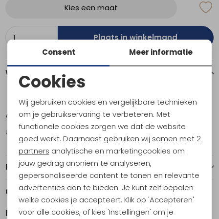
Kies een maat
Plaats in winkelmand
Consent
Meer informatie
Winkelvoorraad
Cookies
Noodzakelijke cookies
M
L
XL
Wij gebruiken cookies en vergelijkbare technieken
Personalisatie cookies
om je gebruikservaring te verbeteren. Met
Amsterdam
0
1
0
functionele cookies zorgen we dat de website
Analytische cookies
Utrecht
3
2
1
goed werkt. Daarnaast gebruiken wij samen met
2
Marketing cookies
partners
analytische en marketingcookies om
jouw gedrag anoniem te analyseren,
Kenmerken
gepersonaliseerde content te tonen en relevante
advertenties aan te bieden. Je kunt zelf bepalen
Gerelateerde producten
welke cookies je accepteert. Klik op 'Accepteren'
voor alle cookies, of kies 'Instellingen' om je
Marmot