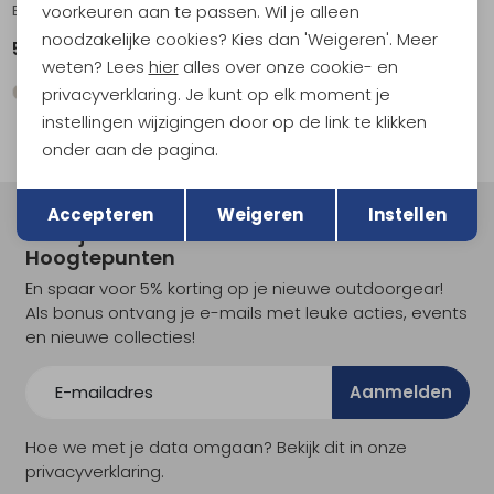
voorkeuren aan te passen. Wil je alleen
Basic Work Gloves Black
noodzakelijke cookies? Kies dan 'Weigeren'. Meer
54,95
weten? Lees
hier
alles over onze cookie- en
privacyverklaring. Je kunt op elk moment je
instellingen wijzigingen door op de link te klikken
onder aan de pagina.
Terug
Opslaan
Accepteren
Weigeren
Instellen
Meld je aan voor Kathmandu
Hoogtepunten
En spaar voor 5% korting op je nieuwe outdoorgear!
Als bonus ontvang je e-mails met leuke acties, events
en nieuwe collecties!
Aanmelden
Hoe we met je data omgaan? Bekijk dit in onze
privacyverklaring.