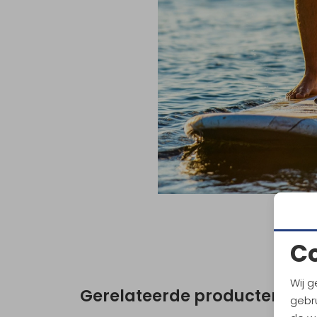
C
Wij g
Gerelateerde producten
gebru