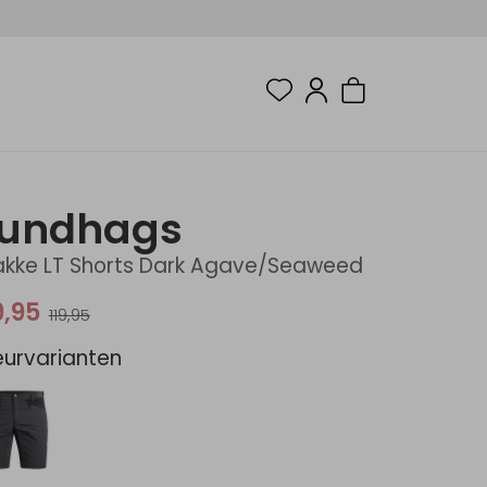
Lundhags
kke LT Shorts Dark Agave/Seaweed
9,95
119,95
eurvarianten