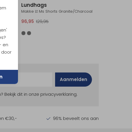
Lundhags
iem
Makke Lt Ms Shorts Granite/Charcoal
96,95
129,95
gen'
es?
- en
n door
n
Aanmelden
ekijk dit in onze privacyverklaring.
en €30,-
96% beveelt ons aan