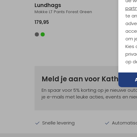
de w
Lundhags
Lund
part
Makke LT Pants Forest Green
te a
179,95
319,00
adver
accep
om je
Kies
priva
op de
Meld je aan voor Kathma
En spaar voor 5% korting op je nieuwe ou
je e-mails met leuke acties, events en nie
Snelle levering
Automatisc