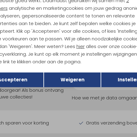
ebsite goed werkt. Daarnaast gebruiken wij samen met
2
hags
Lundhags
ners
analytische en marketingcookies om jouw gedrag anon
Makke Pro Ms Pant Forest Green/ Charcoal
Makke Lt Pant Granite Charcoal
nalyseren, gepersonaliseerde content te tonen en relevante
179,95
tenties aan te bieden. Je kunt zelf bepalen welke cookies je
teert. Klik op 'Accepteren' voor alle cookies, of kies 'Instellin
 voorkeuren aan te passen. Wil je alleen noodzakelijke cooki
 dan 'Weigeren'. Meer weten? Lees
hier
alles over onze cookie
cyverklaring. Je kunt op elk moment je instellingen wijziginge
 link te klikken onder aan de pagina.
Terug
Opslaan
ndu Hoogtepunten
Accepteren
Weigeren
Instelle
tdoorgear! Als bonus ontvang
uwe collecties!
Hoe we met je data omgaan? B
h sparen voor korting
Gratis verzending bov