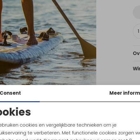
Ov
Wi
Consent
Meer inform
Am
ookies
Noodzakelijke cookies
Personalisatie cookies
Ke
ebruiken cookies en vergelijkbare technieken om je
ikservaring te verbeteren. Met functionele cookies zorgen w
Analytische cookies
Marketing cookies