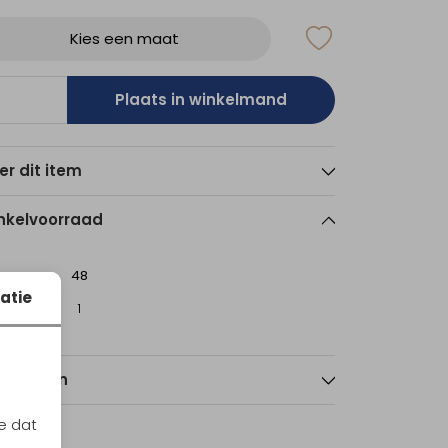
Kies een maat
Plaats in winkelmand
er dit item
nkelvoorraad
48
atie
sterdam
1
nmerken
e dat
Sale