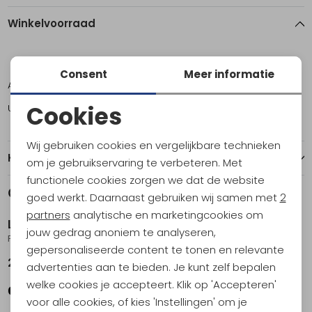
Winkelvoorraad
ONE
Consent
Meer informatie
Amsterdam
9
Cookies
Utrecht
5
Noodzakelijke cookies
Wij gebruiken cookies en vergelijkbare technieken
Personalisatie cookies
Kenmerken
om je gebruikservaring te verbeteren. Met
functionele cookies zorgen we dat de website
Analytische cookies
Gerelateerde producten
goed werkt. Daarnaast gebruiken wij samen met
2
Marketing cookies
partners
analytische en marketingcookies om
Light my Fire
Light my Fire
jouw gedrag anoniem te analyseren,
Firesteel Bio Army 2.0
Spork Bio Hazy Blue
gepersonaliseerde content te tonen en relevante
22,95
3,95
advertenties aan te bieden. Je kunt zelf bepalen
welke cookies je accepteert. Klik op 'Accepteren'
voor alle cookies, of kies 'Instellingen' om je