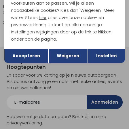
voorkeuren aan te passen. Wil je alleen
Light my Fire
Light my Fire
noodzakelijke cookies? Kies dan 'Weigeren'. Meer
Spork Bio Slaty Black
Spork Bio Sandy Green
weten? Lees
hier
alles over onze cookie- en
3,95
3,95
privacyverklaring. Je kunt op elk moment je
instellingen wijzigingen door op de link te klikken
onder aan de pagina.
Terug
Opslaan
Accepteren
Weigeren
Instellen
Meld je aan voor Kathmandu
Hoogtepunten
En spaar voor 5% korting op je nieuwe outdoorgear!
Als bonus ontvang je e-mails met leuke acties, events
en nieuwe collecties!
Aanmelden
Hoe we met je data omgaan? Bekijk dit in onze
privacyverklaring.