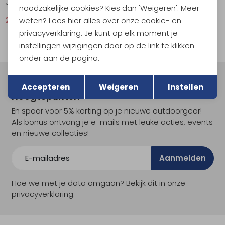
Just Right Tank Women's Black/Onyx
Cloud Shadow Sun Hoody Women's Redwood/Azalea
noodzakelijke cookies? Kies dan 'Weigeren'. Meer
25,95
34,95
62,95
84,95
weten? Lees
hier
alles over onze cookie- en
privacyverklaring. Je kunt op elk moment je
instellingen wijzigingen door op de link te klikken
onder aan de pagina.
Terug
Opslaan
Meld je aan voor Kathmandu
Accepteren
Weigeren
Instellen
Hoogtepunten
En spaar voor 5% korting op je nieuwe outdoorgear!
Als bonus ontvang je e-mails met leuke acties, events
en nieuwe collecties!
Aanmelden
Hoe we met je data omgaan? Bekijk dit in onze
privacyverklaring.