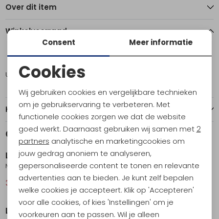
Over dit item
Winkelvoorraad
Consent
Meer informatie
M
L
Cookies
Utrecht
1
1
Noodzakelijke cookies
Wij gebruiken cookies en vergelijkbare technieken
Personalisatie cookies
om je gebruikservaring te verbeteren. Met
Kenmerken
functionele cookies zorgen we dat de website
Analytische cookies
goed werkt. Daarnaast gebruiken wij samen met
2
Gerelateerde producten
Sale
Sale
Marketing cookies
partners
analytische en marketingcookies om
jouw gedrag anoniem te analyseren,
La Sportiva
La Sportiva
gepersonaliseerde content te tonen en relevante
Moon Climb T-Shirt Women's Chalk
Just Right T-Shirt Women's Azalea/Redwood
advertenties aan te bieden. Je kunt zelf bepalen
32,95
44,95
32,95
44,95
welke cookies je accepteert. Klik op 'Accepteren'
Sale
Sale
voor alle cookies, of kies 'Instellingen' om je
La Sportiva
La Sportiva
voorkeuren aan te passen. Wil je alleen