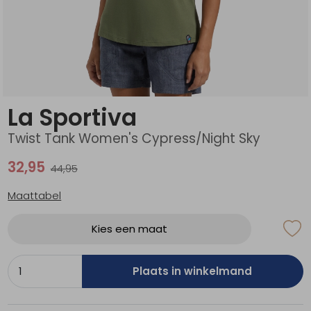
Schoenonderhoud
Bagagezakken en Tonnen
Wandelstokken en Gamaschen
Kampeermeubels
Pof, Pofzakken en Training
Wandelschoenen Heren
Skibroeken
Expeditie accessoires
Expeditie jassen
Fietsbroeken
Expeditie accessoires
Rugzak accessoires
Cadeaus en Diensten
Wassen
Klimtouw en Bandsling
Sokken
Fietsbroeken
Expeditie broeken
Ijsklimmen en Stijgijzers
Drinksysteem
Expeditie broeken
La Sportiva
Sneeuwwandelen
Wandelstokken en Gamaschen
Twist Tank Women's Cypress/Night Sky
Zonnebrillen
32,95
44,95
Maattabel
Kies een maat
Plaats in winkelmand