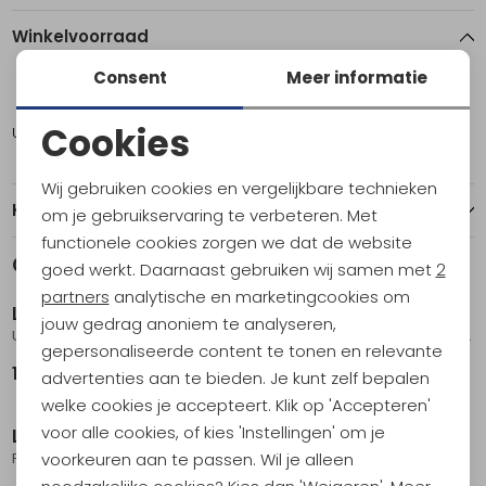
Winkelvoorraad
Consent
Meer informatie
44
44,5
47
48
Cookies
Utrecht
2
1
1
1
Noodzakelijke cookies
Wij gebruiken cookies en vergelijkbare technieken
Personalisatie cookies
Kenmerken
om je gebruikservaring te verbeteren. Met
functionele cookies zorgen we dat de website
Analytische cookies
Gerelateerde producten
goed werkt. Daarnaast gebruiken wij samen met
2
Marketing cookies
partners
analytische en marketingcookies om
La Sportiva
La Sportiva
jouw gedrag anoniem te analyseren,
Ultra Raptor 3 Woman GTX Cypress/Chalk
Ultra Raptor 3 Woman Limestone/Carbon
gepersonaliseerde content te tonen en relevante
184,95
164,95
advertenties aan te bieden. Je kunt zelf bepalen
welke cookies je accepteert. Klik op 'Accepteren'
voor alle cookies, of kies 'Instellingen' om je
La Sportiva
La Sportiva
voorkeuren aan te passen. Wil je alleen
Prodigio 2 Woman Limestone/Azalea
Ultra Raptor II Leather Woman GTX Cloud/Redwood