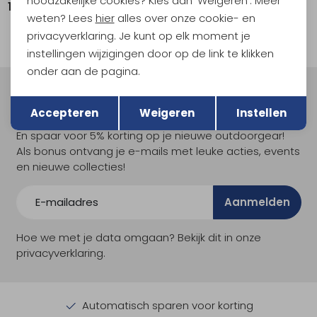
noodzakelijke cookies? Kies dan 'Weigeren'. Meer
159,95
199,95
weten? Lees
hier
alles over onze cookie- en
privacyverklaring. Je kunt op elk moment je
instellingen wijzigingen door op de link te klikken
onder aan de pagina.
Terug
Opslaan
Meld je aan voor Kathmandu
Accepteren
Weigeren
Instellen
Hoogtepunten
En spaar voor 5% korting op je nieuwe outdoorgear!
Als bonus ontvang je e-mails met leuke acties, events
en nieuwe collecties!
Aanmelden
Hoe we met je data omgaan? Bekijk dit in onze
privacyverklaring.
Automatisch sparen voor korting